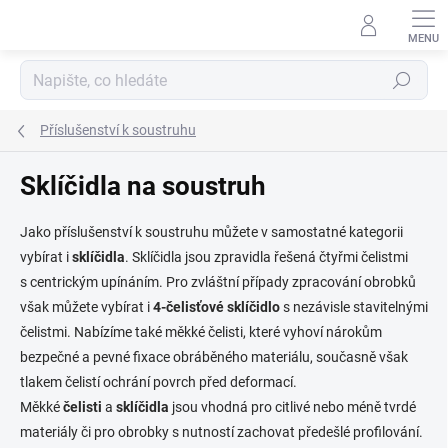
Přejít
na
obsah
Hledat
Příslušenství k soustruhu
Sklíčidla na soustruh
Jako
příslušenství k soustruhu
můžete v samostatné kategorii
vybírat i
sklíčidla
. Sklíčidla jsou zpravidla řešená čtyřmi čelistmi
s centrickým upínáním. Pro zvláštní případy zpracování obrobků
však můžete vybírat i
4-čelisťové sklíčidlo
s nezávisle stavitelnými
čelistmi. Nabízíme také měkké čelisti, které vyhoví nárokům
bezpečné a pevné fixace obráběného materiálu, současně však
tlakem čelistí ochrání povrch před deformací.
Měkké
čelisti
a
sklíčidla
jsou vhodná pro citlivé nebo méně tvrdé
materiály či pro obrobky s nutností zachovat předešlé profilování.