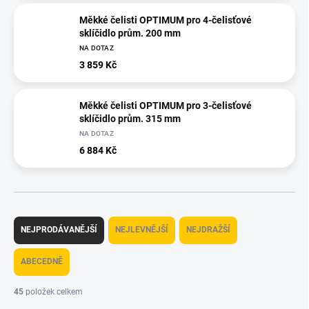
Měkké čelisti OPTIMUM pro 4-čelisťové
sklíčidlo prům. 200 mm
NA DOTAZ
3 859 Kč
Měkké čelisti OPTIMUM pro 3-čelisťové
sklíčidlo prům. 315 mm
NA DOTAZ
6 884 Kč
Ř
a
NEJPRODÁVANĚJŠÍ
NEJLEVNĚJŠÍ
NEJDRAŽŠÍ
z
e
ABECEDNĚ
n
í
45
položek celkem
p