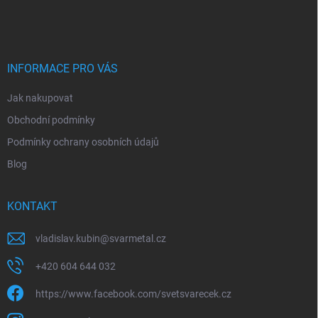
á
á
v
n
p
k
í
a
y
t
v
ý
í
INFORMACE PRO VÁS
p
i
Jak nakupovat
s
u
Obchodní podmínky
Podmínky ochrany osobních údajů
Blog
KONTAKT
vladislav.kubin
@
svarmetal.cz
+420 604 644 032
https://www.facebook.com/svetsvarecek.cz