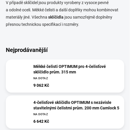
V případě sklíčidel jsou produkty vyrobeny z vysoce pevné
a odolné oceli. Měkké čelisti a další doplňky mohou kombinovat
materiály jiné. Všechna
sklíčidla
jsou samozřejmě doplněny
přesnou technickou specifikací i rozměry.
Nejprodávanější
Měkké čelisti OPTIMUM pro 4-čelisťové
sklíčidlo prům. 315 mm
NA DOTAZ
9 062 Kč
4-čelisťové sklíčidlo OPTIMUM s nezávisle
stavitelnými čelistmi prům. 200 mm Camlock 5
NA DOTAZ
6 642 Kč