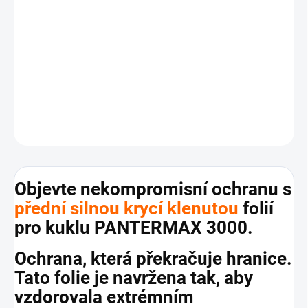
Měrná
SKLADEM
(>5 KS)
cena:
−
+
Přidat do košíku
DETAILNÍ INFORMACE
ZEPTAT SE
Objevte nekompromisní ochranu s
přední silnou krycí klenutou
folií
pro kuklu PANTERMAX 3000.
Ochrana, která překračuje hranice.
Tato folie je navržena tak, aby
vzdorovala extrémním