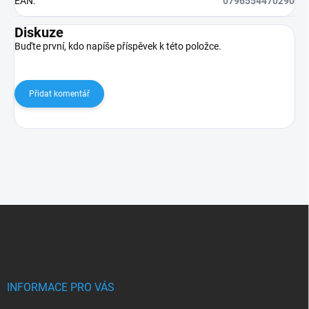
EAN
:
0796554470290
Diskuze
Buďte první, kdo napíše příspěvek k této položce.
Přidat komentář
Z
á
p
a
t
í
INFORMACE PRO VÁS