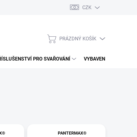
CZK
PRÁZDNÝ KOŠÍK
NÁKUPNÍ
KOŠÍK
ŘÍSLUŠENSTVÍ PRO SVAŘOVÁNÍ
VYBAVENÍ DÍLNY PRO 
X®
PANTERMAX®