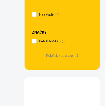
n
í
p
Na skladě
5
a
n
e
ZNAČKY
l
PANTERMAX
5
Položek k zobrazení:
5