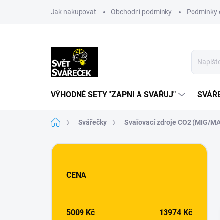
Přejít
Jak nakupovat
Obchodní podmínky
Podmínky 
na
obsah
VÝHODNÉ SETY "ZAPNI A SVAŘUJ"
SVÁŘ
Domů
Svářečky
Svařovací zdroje CO2 (MIG/M
P
o
s
CENA
t
r
a
n
5009
Kč
13974
Kč