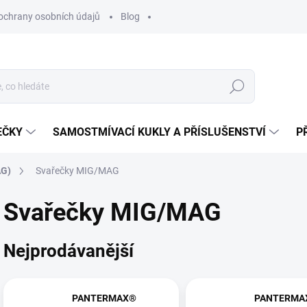
ochrany osobních údajů
Blog
Hledat
EČKY
SAMOSTMÍVACÍ KUKLY A PŘÍSLUŠENSTVÍ
P
AG)
Svařečky MIG/MAG
Svařečky MIG/MAG
Nejprodávanější
PANTERMAX®
PANTERMA