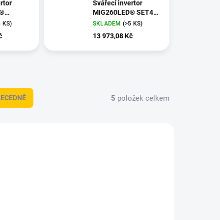
rtor
Svářecí invertor
D®
MIG260LED® SET4
(MIG/MMA/TIG)
5 KS)
SKLADEM
(>5 KS)
TIG)
č
13 973,08 Kč
5
položek celkem
BECEDNĚ
TIP
_S04BL
PMMIG260LED_S04