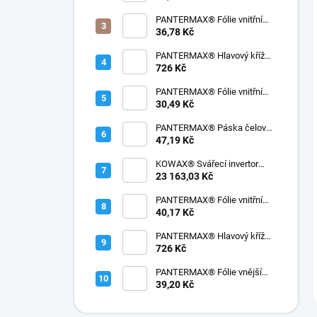
mm)
PANTERMAX® Fólie vnitřní
ROBOT® (100x63,5x1 mm)
36,78 Kč
PANTERMAX® Hlavový kříž
ERGO, pro 1000®, 2000®,
726 Kč
3000®
PANTERMAX® Fólie vnitřní
PANTER® (103x43x1 mm)
30,49 Kč
PANTERMAX® Páska čelová
potní ROBOT®, Predator®,
47,19 Kč
Panter®, 1000®, 2000®,
3000®
KOWAX® Svářecí invertor
GeniMig® 240DP SET1QYT
23 163,03 Kč
(MIG/MAG/LiftTIG/MMA)
PANTERMAX® Fólie vnitřní
PM3000® (108,5x106,4 mm)
40,17 Kč
PANTERMAX® Hlavový kříž
ERGO, ROBOT®, Predator®,
726 Kč
Panter®
PANTERMAX® Fólie vnější
PREDATOR® (137x118x1mm)
39,20 Kč