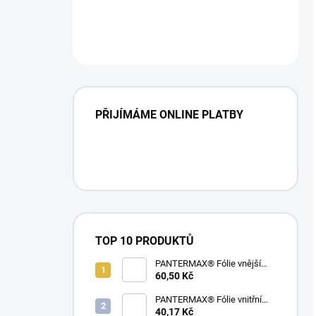
PŘIJÍMÁME ONLINE PLATBY
TOP 10 PRODUKTŮ
PANTERMAX® Fólie vnější
kukla 3000®
60,50 Kč
PANTERMAX® Fólie vnitřní
REDATOR® (109x105,5x1
40,17 Kč