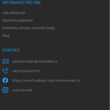
ý
í
INFORMACE PRO VÁS
p
i
Jak nakupovat
s
u
Obchodní podmínky
Podmínky ochrany osobních údajů
Blog
KONTAKT
vladislav.kubin
@
svarmetal.cz
+420 604 644 032
https://www.facebook.com/svetsvarecek.cz
svetsvarecek