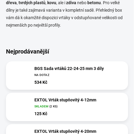
dřeva
,
tvrdých plastů
,
kovu
, ale i
zdiva
nebo
betonu
. Pro velké
dílny je také zajímavá varianta v kompletní sadě. Přehledný box
vám dá k okamžité dispozici vrtáky v odstupňované velikosti od
nejmenších po největší profily.
Nejprodávanější
BGS Sada vrtáků 22-24-25 mm 3 díly
NA DOTAZ
534 Kč
EXTOL Vrták stupňovitý 4-12mm
SKLADEM
(2 KS)
125 Kč
EXTOL Vrták stupňovitý 4-20mm