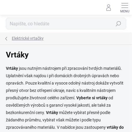
Přejít
na
obsah
Hledat
Elektrické vrtačky
Vrtáky
Vrtáky
jsou nutným nástrojem při zpracování tvrdých materiálů.
Uplatnění však najdou i při domácích drobných úpravách nebo
opravách. Pouze kvalitní a vysoce odolný nástroj dokáže vytvořit
přesný otvor bez otřepení okraje, navíc s kvalitním nástrojem
prodlužujete životnost celého zařízení.
Vyberte si vrtáky
od
osvědčených výrobců s garancí vysoké jakosti, ale také za
bezkonkurenční ceny.
Vrtáky
můžete vybírat přesně podle
žádaného průměru, vybírat však můžete i podle typu
zpracovávaného materiálu. V nabídce jsou zastoupeny
vrtáky do