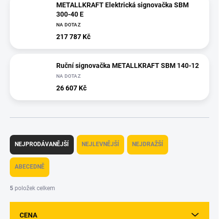
METALLKRAFT Elektrická signovačka SBM
300-40 E
NA DOTAZ
217 787 Kč
Ruční signovačka METALLKRAFT SBM 140-12
NA DOTAZ
26 607 Kč
Ř
a
NEJPRODÁVANĚJŠÍ
NEJLEVNĚJŠÍ
NEJDRAŽŠÍ
z
e
ABECEDNĚ
n
í
5
položek celkem
p
r
CENA
o