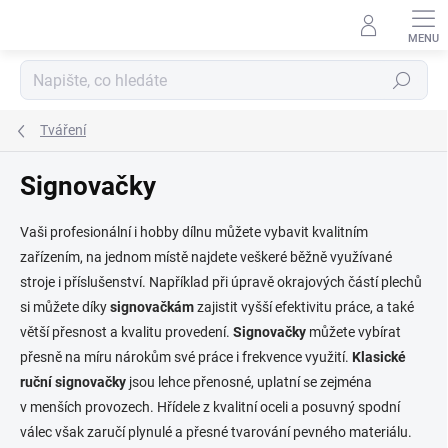
Přejít
na
obsah
Hledat
Tváření
Signovačky
Vaši profesionální i hobby dílnu můžete vybavit kvalitním
zařízením, na jednom místě najdete veškeré běžně využívané
stroje i příslušenství. Například při úpravě okrajových částí plechů
si můžete díky
signovačkám
zajistit vyšší efektivitu práce, a také
větší přesnost a kvalitu provedení.
Signovačky
můžete vybírat
přesně na míru nárokům své práce i frekvence využití.
Klasické
ruční signovačky
jsou lehce přenosné, uplatní se zejména
v menších provozech. Hřídele z kvalitní oceli a posuvný spodní
válec však zaručí plynulé a přesné tvarování pevného materiálu.