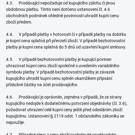
4.3. Prodávající nepožaduje od kupujícího zálohu či jinou
obdobnou platbu. Tímto není dotčeno ustanovení čl. 4.6
obchodních podmínek ohledně povinnosti uhradit kupní cenu
zboží předem.
4.4. V případě platby v hotovosti či v případě platby na dobírku
je kupní cena splatná při převzetí zboží. V případě bezhotovostní
platby je kupní cena splatná do 5 dnů od uzavření kupní smlouvy.
4.5. V případě bezhotovostní platby je kupující povinen
uhrazovat kupní cenu zboží společně s uvedením variabilního
symbolu platby. V případě bezhotovostní platby je závazek
kupujícího uhradit kupní cenu splněn okamžikem připsání
příslušné částky na účet prodávajícího.
4.6. Prodávající je oprávněn, zejména v případě, že ze strany
kupujícího nedojde k dodatečnému potvrzení objednávky (čl. 3.6),
požadovat uhrazení celé kupní ceny ještě před odesláním zboží
kupujícímu. Ustanovení § 2119 odst. 1 občanského zákoníku se
nepoužije.
4.7. Případné slevy z ceny zboží poskytnuté prodávajícím