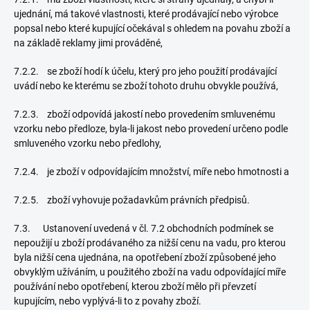
ujednání, má takové vlastnosti, které prodávající nebo výrobce
popsal nebo které kupující očekával s ohledem na povahu zboží a
na základě reklamy jimi prováděné,
7.2.2. se zboží hodí k účelu, který pro jeho použití prodávající
uvádí nebo ke kterému se zboží tohoto druhu obvykle používá,
7.2.3. zboží odpovídá jakostí nebo provedením smluvenému
vzorku nebo předloze, byla-li jakost nebo provedení určeno podle
smluveného vzorku nebo předlohy,
7.2.4. je zboží v odpovídajícím množství, míře nebo hmotnosti a
7.2.5. zboží vyhovuje požadavkům právních předpisů.
7.3. Ustanovení uvedená v čl. 7.2 obchodních podmínek se
nepoužijí u zboží prodávaného za nižší cenu na vadu, pro kterou
byla nižší cena ujednána, na opotřebení zboží způsobené jeho
obvyklým užíváním, u použitého zboží na vadu odpovídající míře
používání nebo opotřebení, kterou zboží mělo při převzetí
kupujícím, nebo vyplývá-li to z povahy zboží.