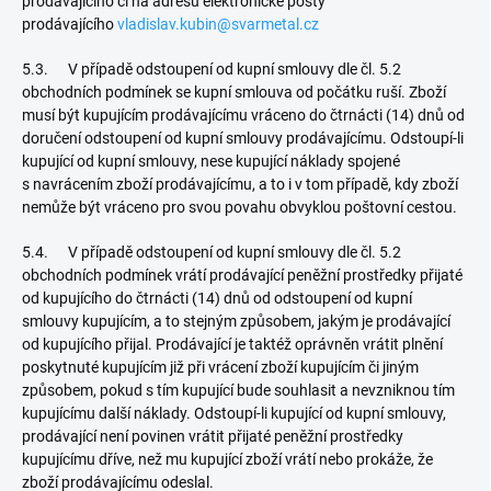
prodávajícího či na adresu elektronické pošty
prodávajícího
vladislav.kubin@svarmetal.cz
5.3. V případě odstoupení od kupní smlouvy dle čl. 5.2
obchodních podmínek se kupní smlouva od počátku ruší. Zboží
musí být kupujícím prodávajícímu vráceno do čtrnácti (14) dnů od
doručení odstoupení od kupní smlouvy prodávajícímu. Odstoupí-li
kupující od kupní smlouvy, nese kupující náklady spojené
s navrácením zboží prodávajícímu, a to i v tom případě, kdy zboží
nemůže být vráceno pro svou povahu obvyklou poštovní cestou.
5.4. V případě odstoupení od kupní smlouvy dle čl. 5.2
obchodních podmínek vrátí prodávající peněžní prostředky přijaté
od kupujícího do čtrnácti (14) dnů od odstoupení od kupní
smlouvy kupujícím, a to stejným způsobem, jakým je prodávající
od kupujícího přijal. Prodávající je taktéž oprávněn vrátit plnění
poskytnuté kupujícím již při vrácení zboží kupujícím či jiným
způsobem, pokud s tím kupující bude souhlasit a nevzniknou tím
kupujícímu další náklady. Odstoupí-li kupující od kupní smlouvy,
prodávající není povinen vrátit přijaté peněžní prostředky
kupujícímu dříve, než mu kupující zboží vrátí nebo prokáže, že
zboží prodávajícímu odeslal.