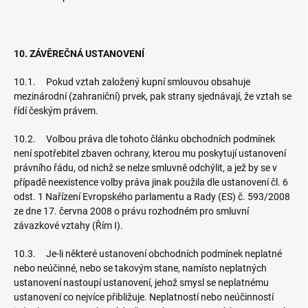
10. ZÁVĚREČNÁ USTANOVENÍ
10.1. Pokud vztah založený kupní smlouvou obsahuje
mezinárodní (zahraniční) prvek, pak strany sjednávají, že vztah se
řídí českým právem.
10.2. Volbou práva dle tohoto článku obchodních podmínek
není spotřebitel zbaven ochrany, kterou mu poskytují ustanovení
právního řádu, od nichž se nelze smluvně odchýlit, a jež by se v
případě neexistence volby práva jinak použila dle ustanovení čl. 6
odst. 1 Nařízení Evropského parlamentu a Rady (ES) č. 593/2008
ze dne 17. června 2008 o právu rozhodném pro smluvní
závazkové vztahy (Řím I).
10.3. Je-li některé ustanovení obchodních podmínek neplatné
nebo neúčinné, nebo se takovým stane, namísto neplatných
ustanovení nastoupí ustanovení, jehož smysl se neplatnému
ustanovení co nejvíce přibližuje. Neplatností nebo neúčinností