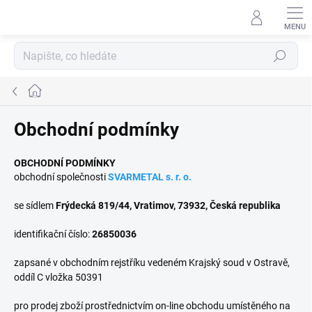
Přejít
na
obsah
Hledat
Domů
Obchodní podmínky
OBCHODNÍ PODMÍNKY
obchodní společnosti
SVARMETAL s. r. o.
se sídlem
Frýdecká 819/44, Vratimov, 73932, Česká republika
identifikační číslo:
26850036
zapsané v obchodním rejstříku vedeném Krajský soud v Ostravě,
oddíl C vložka 50391
pro prodej zboží prostřednictvím on-line obchodu umístěného na