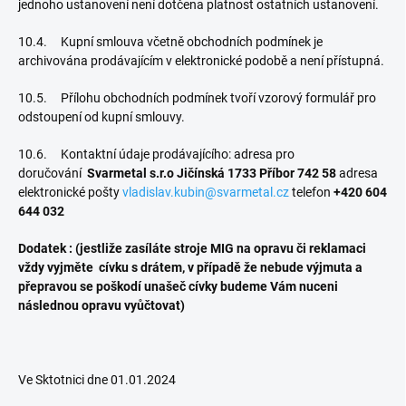
jednoho ustanovení není dotčena platnost ostatních ustanovení.
10.4. Kupní smlouva včetně obchodních podmínek je
archivována prodávajícím v elektronické podobě a není přístupná.
10.5. Přílohu obchodních podmínek tvoří vzorový formulář pro
odstoupení od kupní smlouvy.
10.6. Kontaktní údaje prodávajícího: adresa pro
doručování
Svarmetal s.r.o Jičínská 1733 Příbor
742 58
adresa
elektronické pošty
vladislav.kubin@svarmetal.cz
telefon
+420 604
644 032
Dodatek : (jestliže zasíláte stroje MIG na opravu či reklamaci
vždy vyjměte cívku s drátem, v případě že nebude výjmuta a
přepravou se poškodí unašeč cívky budeme Vám nuceni
následnou opravu vyůčtovat)
Ve Sktotnici dne 01.01.2024