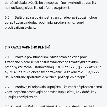
porušení obalu svědčícího o neoprávněném vniknutí do zásilky
nemusí kupující zásilku od přepravce převzít.
6.5. Další práva a povinnosti stran při přepravě zboží mohou
upravit zvláštní dodací podmínky prodávajícího, jsou-li
prodávajícím vydány.
7. PRÁVA Z VADNÉHO PLNĚNÍ
7.1. Práva a povinnosti smluvních stran ohledně práv
z vadného plnění se řídí příslušnými obecně závaznými právními
předpisy (zejména ustanoveními § 1914 až 1925, § 2099 až 2117
a § 2161 až 2174 občanského zákoníku a zákonem č. 634/1992
Sb., o ochraně spotřebitele, ve znění pozdějších předpisů).
7.2. Prodávající odpovídá kupujícímu, že zboží při převzetí nemá
vady. Zejména prodávající odpovídá kupujícímu, že v době, kdy
kupující zboží převzal:
7.2.1. má zboží vlastnosti, které si strany ujednaly, a chybí-li