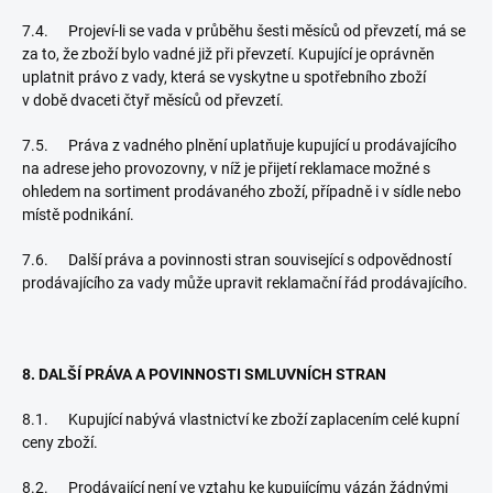
7.4. Projeví-li se vada v průběhu šesti měsíců od převzetí, má se
za to, že zboží bylo vadné již při převzetí. Kupující je oprávněn
uplatnit právo z vady, která se vyskytne u spotřebního zboží
v době dvaceti čtyř měsíců od převzetí.
7.5. Práva z vadného plnění uplatňuje kupující u prodávajícího
na adrese jeho provozovny, v níž je přijetí reklamace možné s
ohledem na sortiment prodávaného zboží, případně i v sídle nebo
místě podnikání.
7.6. Další práva a povinnosti stran související s odpovědností
prodávajícího za vady může upravit reklamační řád prodávajícího.
8. DALŠÍ PRÁVA A POVINNOSTI SMLUVNÍCH STRAN
8.1. Kupující nabývá vlastnictví ke zboží zaplacením celé kupní
ceny zboží.
8.2. Prodávající není ve vztahu ke kupujícímu vázán žádnými