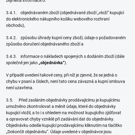
zejména informace o:
3.4.1. objednávaném zboží (objednávané zboží „vloží“ kupující
do elektronického nákupního košíku webového rozhraní
obchodu),
3.4.2. způsobu úhrady kupní ceny zboží, údaje o požadovaném
způsobu doručení objednávaného zboží a
3.4.3. informace o nákladech spojených s dodáním zboží (dále
společně jen jako
„objednávka“
).
V případě uvedení takové ceny, při níž je zjevné, že se jedná o
chybu v psaní a číslech, není tato cena závazná a kupní smlouva
není uzavřena.
3.5. Před zasláním objednávky prodávajícímu je kupujícímu
umožněno zkontrolovat a měnit údaje, které do objednávky
kupující vložil, a to i s ohledem na možnost kupujícího zjišťovat
a opravovat chyby vzniklé při zadávání dat do objednávky.
Objednávku odešle kupující prodávajícímu kliknutím na tlačítko
„Dokončit objednávku“. Údaje uvedené v objednávce jsou