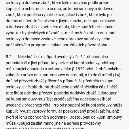
smlouvy o dodávce zboží, které bylo upraveno podle přání
kupujícího nebo pro jeho osobu, od kupní smlouvy o dodávce
zboží, které podléhá rychlé zkáze, jakož i zboží, které bylo po
dodání nenávratně smíseno s jiným zbožím, od kupní smlouvy
o dodávce zboží v uzavřeném obalu, které spotřebitel z obalu
vyňal a z hygienických důvodů jej není možné vrátit a od kupní
smlouvy o dodávce zvukové nebo obrazové nahrávky nebo
počítačového programu, pokud porušil jejich původní obal.
5.2. Nejedná-li se o případ uvedený v čl. 5.1 obchodních
podmínek či o jiný případ, kdy nelze od kupní smlouvy odstoupit,
má kupující v souladu s ustanovením § 1829 odst. 1 občanského
zákoníku právo od kupní smlouvy odstoupit, a to do čtrnácti (14)
dnů od převzetí zboží, přičemž v případě, že předmětem kupní
smlouvy je několik druhů zboží nebo dodání několika částí, běží
tato lhůta ode dne převzetí poslední dodávky zboží. Odstoupení
od kupní smlouvy musí být prodávajícímu odesláno ve lhůtě
uvedené v předchozí větě. Pro odstoupení od kupní smlouvy může
kupující využit vzorový formulář poskytovaný prodávajícím, jenž
tvoří přílohu obchodních podmínek. Odstoupení od kupní smlouvy
může kupující zasílat mimo jiné na adresu provozovny