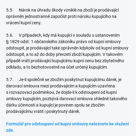
5.5. Nárok na úhradu škody vzniklé na zboží je prodávající
oprávněn jednostranně započíst proti nároku kupujícího na
vrácení kupní ceny.
5.6. V případech, kdy má kupující v souladu s ustanovením
§ 1829 odst. 1 občanského zákoníku právo od kupní smlouvy
odstoupit, je prodávající také oprávněn kdykoliv od kupní smlouvy
odstoupit, a to až do doby převzetí zboží kupujícím. V takovém
případě vrátí prodávající kupujícímu kupní cenu bez zbytečného
odkladu, a to bezhotovostně na účet určený kupujícím.
5.7. Je-li společně se zbožím poskytnut kupujícímu dárek, je
darovací smlouva mezi prodávajícím a kupujícím uzavřena
s rozvazovací podmínkou, že dojde-li k odstoupení od kupní
smlouvy kupujícím, pozbývá darovací smlouva ohledně takového
dárku účinnosti a kupující je povinen spolu se zbožím
prodávajícímu vrátit i poskytnutý dárek.
Formulář pro odstoupení od kupní smlouvy naleznete ke stažení
zde.