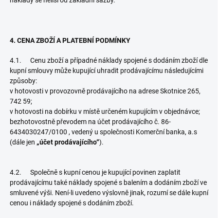
náklady se neliší od základní sazby.
4. CENA ZBOŽÍ A PLATEBNÍ PODMÍNKY
4.1. Cenu zboží a případné náklady spojené s dodáním zboží dle
kupní smlouvy může kupující uhradit prodávajícímu následujícími
způsoby:
v hotovosti v provozovně prodávajícího na adrese Skotnice 265,
742 59;
v hotovosti na dobírku v místě určeném kupujícím v objednávce;
bezhotovostně převodem na účet prodávajícího č. 86-
6434030247/0100 , vedený u společnosti Komerční banka, a.s
(dále jen
„účet prodávajícího“
).
4.2. Společně s kupní cenou je kupující povinen zaplatit
prodávajícímu také náklady spojené s balením a dodáním zboží ve
smluvené výši. Není-li uvedeno výslovně jinak, rozumí se dále kupní
cenou i náklady spojené s dodáním zboží.