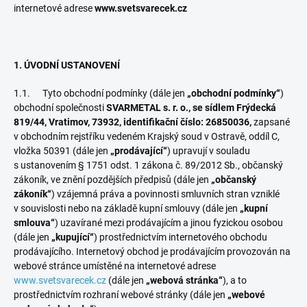
internetové adrese
www.svetsvarecek.cz
1. ÚVODNÍ USTANOVENÍ
1.1. Tyto obchodní podmínky (dále jen
„obchodní podmínky“
)
obchodní společnosti
SVARMETAL s. r. o., se sídlem Frýdecká
819/44, Vratimov, 73932, identifikační číslo: 26850036,
zapsané
v obchodním rejstříku vedeném Krajský soud v Ostravě, oddíl C,
vložka 50391 (dále jen
„prodávající“
) upravují v souladu
s ustanovením § 1751 odst. 1 zákona č. 89/2012 Sb., občanský
zákoník, ve znění pozdějších předpisů (dále jen
„občanský
zákoník“
) vzájemná práva a povinnosti smluvních stran vzniklé
v souvislosti nebo na základě kupní smlouvy (dále jen
„kupní
smlouva“
) uzavírané mezi prodávajícím a jinou fyzickou osobou
(dále jen
„kupující“
) prostřednictvím internetového obchodu
prodávajícího. Internetový obchod je prodávajícím provozován na
webové stránce umístěné na internetové adrese
www.svetsvarecek.cz
(dále jen
„webová stránka“
), a to
prostřednictvím rozhraní webové stránky (dále jen
„webové