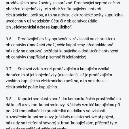
prodávajícím považovány za správné. Prodávající neprodleně po
obdržení objednávky toto obdržení kupujícímu potvrdí
elektronickou poštou, a to na adresu elektronické pošty kupujícího
uvedenou v uživatelském účtu či v objednávce (dále
jen
„elektronická adresa kupujícího“
).
3.6. Prodávající je vždy oprávněn v závislosti na charakteru
objednávky (množství zboží, výše kupní ceny, předpokládané
náklady na dopravu) požádat kupujícího o dodatečné potvrzení
objednávky (například písemně či telefonicky).
3.7. Smluvní vztah mezi prodávajícím a kupujícím vzniká
doručením přijetí objednávky (akceptací), jež je prodávajícím
zasláno kupujícímu elektronickou poštou, a to na adresu
elektronické pošty kupujícího.
3.8. Kupující souhlasí s použitím komunikačních prostředků na
dálku při uzavírání kupní smlouvy. Náklady vzniklé kupujícímu při
použití komunikačních prostředků na dálku v souvislosti
s uzavřením kupní smlouvy (náklady na internetové připojení,
náklady na telefonní hovory) si hradí kupující sám, přičemž tyto