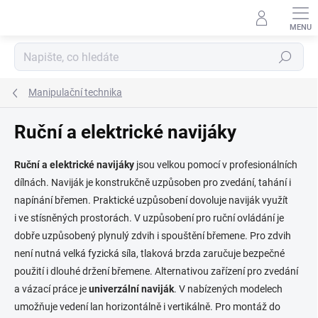
Přejít
na
obsah
Hledat
Manipulační technika
Ruční a elektrické navijáky
Ruční a elektrické navijáky
jsou velkou pomocí v profesionálních
dílnách. Naviják je konstrukčně uzpůsoben pro zvedání, tahání i
napínání břemen. Praktické uzpůsobení dovoluje naviják využít
i ve stísněných prostorách. V uzpůsobení pro ruční ovládání je
dobře uzpůsobený plynulý zdvih i spouštění břemene. Pro zdvih
není nutná velká fyzická síla, tlaková brzda zaručuje bezpečné
použití i dlouhé držení břemene. Alternativou zařízení pro zvedání
a vázací práce je
univerzální naviják
. V nabízených modelech
umožňuje vedení lan horizontálně i vertikálně. Pro montáž do