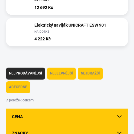
NA DOTAZ
12 692 Kč
Elektrický naviják UNICRAFT ESW 901
NA DOTAZ
4 222 Kč
Ř
a
NEJPRODÁVANĚJŠÍ
NEJLEVNĚJŠÍ
NEJDRAŽŠÍ
z
e
ABECEDNĚ
n
í
7
položek celkem
p
r
CENA
o
d
u
ZNAČKY