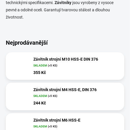
technickými specifikacemi.
Závitníky
jsou vyrobeny z vysoce
pevné a odolné oceli. Garantují tvarovou stálost a dlouhou
životnost.
Nejprodávanější
Závitník strojní M10 HSS-E DIN 376
SKLADEM
(>5 KS)
355 Kč
Závitník strojní M4 HSS-E, DIN 376
SKLADEM
(>5 KS)
244 Kč
Závitník strojní M6 HSS-E
SKLADEM
(>5 KS)