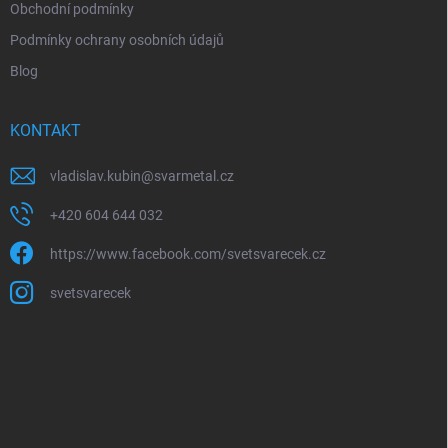
u
Obchodní podmínky
Podmínky ochrany osobních údajů
Blog
KONTAKT
vladislav.kubin
@
svarmetal.cz
+420 604 644 032
https://www.facebook.com/svetsvarecek.cz
svetsvarecek