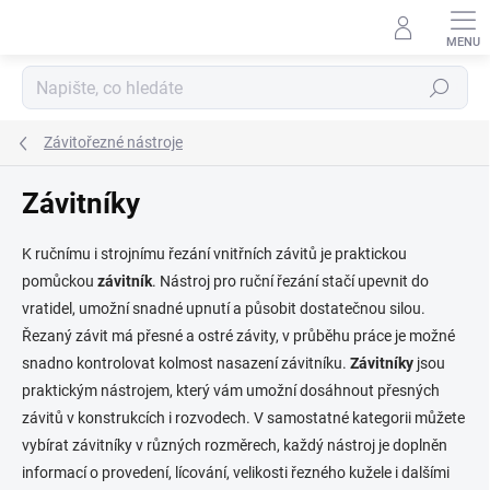
Přejít
na
obsah
Hledat
Závitořezné nástroje
Závitníky
K ručnímu i strojnímu řezání vnitřních závitů je praktickou
pomůckou
závitník
. Nástroj pro ruční řezání stačí upevnit do
vratidel, umožní snadné upnutí a působit dostatečnou silou.
Řezaný závit má přesné a ostré závity, v průběhu práce je možné
snadno kontrolovat kolmost nasazení závitníku.
Závitníky
jsou
praktickým nástrojem, který vám umožní dosáhnout přesných
závitů v konstrukcích i rozvodech. V samostatné kategorii můžete
vybírat závitníky v různých rozměrech, každý nástroj je doplněn
informací o provedení, lícování, velikosti řezného kužele i dalšími