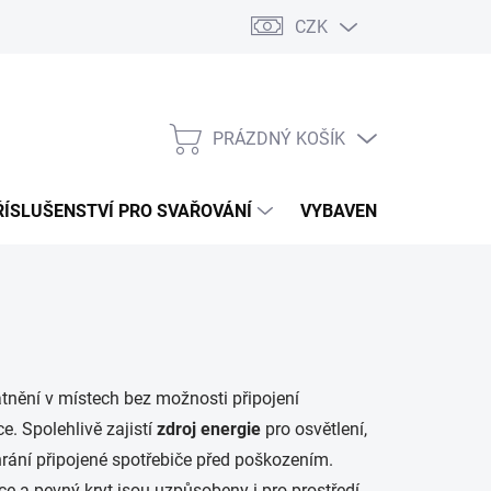
CZK
PRÁZDNÝ KOŠÍK
NÁKUPNÍ
KOŠÍK
ŘÍSLUŠENSTVÍ PRO SVAŘOVÁNÍ
VYBAVENÍ DÍLNY PRO 
atnění v místech bez možnosti připojení
ce. Spolehlivě zajistí
zdroj energie
pro osvětlení,
hrání připojené spotřebiče před poškozením.
ce a pevný kryt jsou uzpůsobeny i pro prostředí