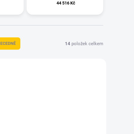
44 516 Kč
14
položek celkem
BECEDNĚ
8896113
6701041
A DOTAZ
NA DOTAZ