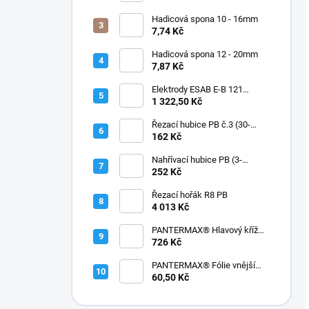
Hadicová spona 10 - 16mm
7,74 Kč
Hadicová spona 12 - 20mm
7,87 Kč
Elektrody ESAB E-B 121
3,2/450mm 6kg
1 322,50 Kč
Řezací hubice PB č.3 (30-
60mm)
162 Kč
Nahřívací hubice PB (3-
100mm)
252 Kč
Řezací hořák R8 PB
4 013 Kč
PANTERMAX® Hlavový kříž
ERGO, pro 1000®, 2000®,
726 Kč
3000®
PANTERMAX® Fólie vnější
kukla 3000®
60,50 Kč