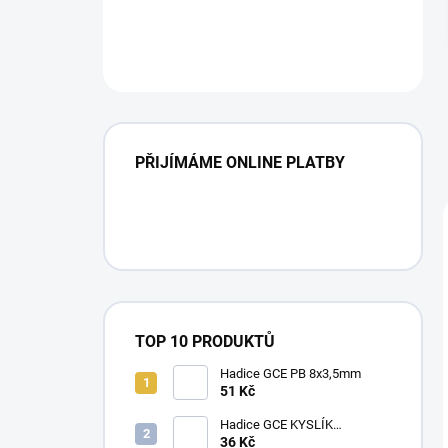
PŘIJÍMÁME ONLINE PLATBY
TOP 10 PRODUKTŮ
Hadice GCE PB 8x3,5mm
51 Kč
Hadice GCE KYSLÍK
6,3X3,5mm
36 Kč