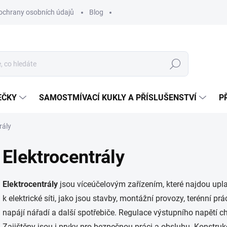
ochrany osobních údajů
Blog
Hledat
EČKY
SAMOSTMÍVACÍ KUKLY A PŘÍSLUŠENSTVÍ
P
rály
Elektrocentrály
Elektrocentrály
jsou víceúčelovým zařízením, které najdou upl
k elektrické síti, jako jsou stavby, montážní provozy, terénní prá
napájí nářadí a další spotřebiče. Regulace výstupního napětí c
Zajištěny jsou i prvky pro bezpečnou práci a obsluhu. Konstruk