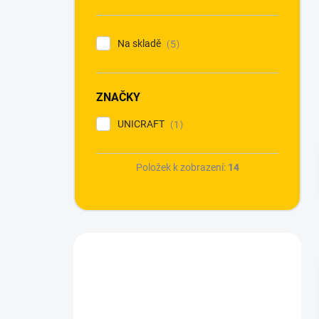
n
í
p
Na skladě
5
a
n
e
ZNAČKY
l
UNICRAFT
1
Položek k zobrazení:
14