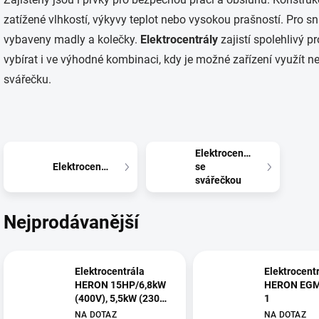
zatížené vlhkostí, výkyvy teplot nebo vysokou prašností. Pro s
vybaveny madly a kolečky.
Elektrocentrály
zajistí spolehlivý 
vybírat i ve výhodné kombinaci, kdy je možné zařízení využít ne
svářečku.
Elektrocentrála
Elektrocentrály
se
svářečkou
Nejprodávanější
Elektrocentrála
Elektrocent
HERON 15HP/6,8kW
HERON EGM
(400V), 5,5kW (230V)
1
elektrický start,
NA DOTAZ
NA DOTAZ