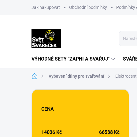
Přejít
Jak nakupovat
Obchodní podmínky
Podmínky 
na
obsah
VÝHODNÉ SETY "ZAPNI A SVAŘUJ"
SVÁŘ
Domů
Vybavení dílny pro svařování
Elektrocent
P
o
s
CENA
t
r
a
n
14036
Kč
66538
Kč