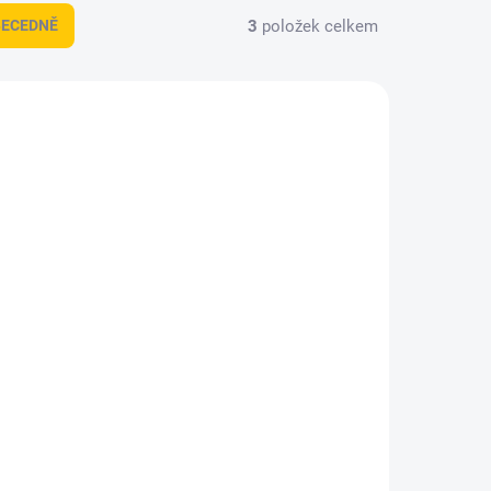
3
položek celkem
BECEDNĚ
109102
BGS102269
KLADEM
NA DOTAZ
(2 KS)
Sada hlavic 1/4″
/4″
12hranné, 4-14mm
402 Kč
332,23 Kč bez DPH