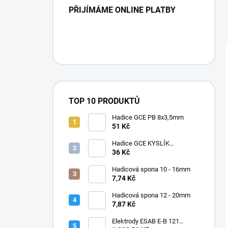
PŘIJÍMÁME ONLINE PLATBY
TOP 10 PRODUKTŮ
Hadice GCE PB 8x3,5mm
51 Kč
Hadice GCE KYSLÍK
6,3X3,5mm
36 Kč
Hadicová spona 10 - 16mm
7,74 Kč
Hadicová spona 12 - 20mm
7,87 Kč
Elektrody ESAB E-B 121