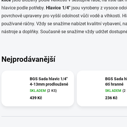
hlavice podle potřeby.
Hlavice 1/4"
jsou vyrobeny z vysoce odo
povrchově upraveny pro vyšší odolnost vůči vodě a vlhkosti. Hl
používané
ráčny. Vždy se snažíme nabízet kvalitní vybavení, n
nástroje a doplňky. Současně se snažíme vždy udržet dostupné
Nejprodávanější
BGS Sada hlavic 1/4″
BGS Sada hl
4-13mm prodloužené
6ti hranné
SKLADEM
(2 KS)
SKLADEM
(2
439 Kč
236 Kč
Ř