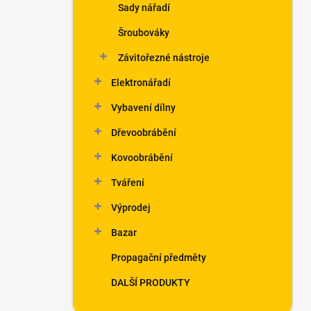
Sady nářadí
Šroubováky
Závitořezné nástroje
Elektronářadí
Vybavení dílny
Dřevoobrábění
Kovoobrábění
Tváření
Výprodej
Bazar
Propagační předměty
DALŠÍ PRODUKTY