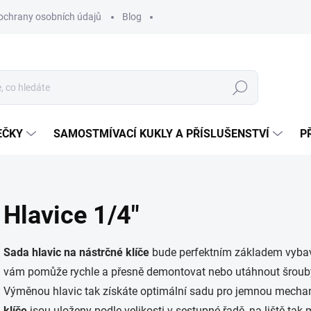
ochrany osobních údajů
Blog
Hledat
EČKY
SAMOSTMÍVACÍ KUKLY A PŘÍSLUŠENSTVÍ
P
Hlavice 1/4"
Sada hlavic na nástrčné klíče
bude perfektním základem vybave
vám pomůže rychle a přesně demontovat nebo utáhnout šrouby 
Výměnou hlavic tak získáte optimální sadu pro jemnou mechani
klíče
jsou uloženy podle velikosti v sestupné řadě, na liště t