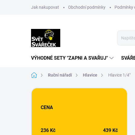
Přejít
Jak nakupovat
Obchodní podmínky
Podmínky 
na
obsah
VÝHODNÉ SETY "ZAPNI A SVAŘUJ"
SVÁŘ
Domů
Ruční nářadí
Hlavice
Hlavice 1/4"
P
o
s
CENA
t
r
a
n
236
Kč
439
Kč