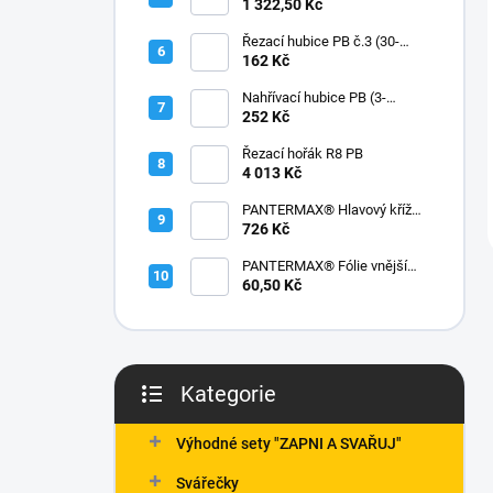
3,2/450mm 6kg
1 322,50 Kč
Řezací hubice PB č.3 (30-
60mm)
162 Kč
Nahřívací hubice PB (3-
100mm)
252 Kč
Řezací hořák R8 PB
4 013 Kč
PANTERMAX® Hlavový kříž
ERGO, pro 1000®, 2000®,
726 Kč
3000®
PANTERMAX® Fólie vnější
kukla 3000®
60,50 Kč
Kategorie
Přeskočit
kategorie
Výhodné sety "ZAPNI A SVAŘUJ"
Svářečky