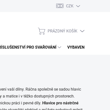
CZK
PRÁZDNÝ KOŠÍK
NÁKUPNÍ
KOŠÍK
ŘÍSLUŠENSTVÍ PRO SVAŘOVÁNÍ
VYBAVENÍ DÍLNY PRO 
ní vaší dílny.
Ráčna
společně se sadou hlavic
a matice i v těžko dostupných prostorech.
ckou práci i pevné díly.
Hlavice pro nástrčné
ak máte okamžitý přehled a můžete pohotově měnit