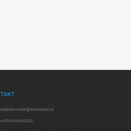
TAKT
vladislav.kubin
@
svarmetal.cz
+420 604 644 032