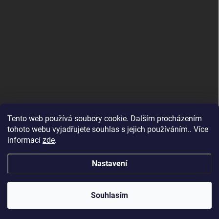
Tento web používá soubory cookie. Dalším procházením
tohoto webu vyjadřujete souhlas s jejich používáním.. Více
informací
zde
.
Nastavení
Copyright 2026
SvětSvářeček.cz
. Všechna práva vyhrazena.
Souhlasím
Vytvořil Shoptet