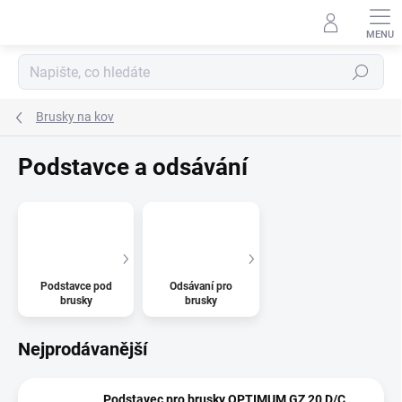
Přejít
na
obsah
Hledat
Brusky na kov
Podstavce a odsávání
Podstavce pod
Odsávaní pro
brusky
brusky
Nejprodávanější
Podstavec pro brusky OPTIMUM GZ 20 D/C