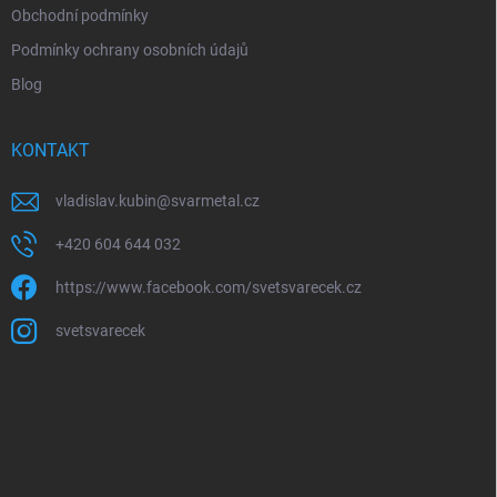
u
Obchodní podmínky
Podmínky ochrany osobních údajů
Blog
KONTAKT
vladislav.kubin
@
svarmetal.cz
+420 604 644 032
https://www.facebook.com/svetsvarecek.cz
svetsvarecek