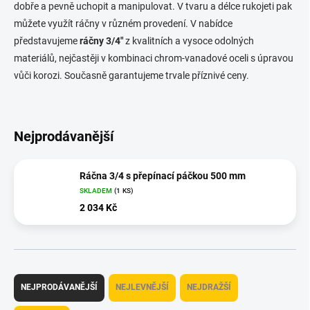
dobře a pevně uchopit a manipulovat. V tvaru a délce rukojeti pak
můžete využít ráčny v různém provedení. V nabídce
představujeme
ráčny 3/4"
z kvalitních a vysoce odolných
materiálů, nejčastěji v kombinaci chrom-vanadové oceli s úpravou
vůči korozi. Současně garantujeme trvale příznivé ceny.
Nejprodávanější
Ráčna 3/4 s přepínací páčkou 500 mm
SKLADEM
(1 KS)
2 034 Kč
Ř
a
NEJPRODÁVANĚJŠÍ
NEJLEVNĚJŠÍ
NEJDRAŽŠÍ
z