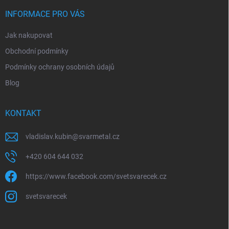
t
v
í
INFORMACE PRO VÁS
k
y
Jak nakupovat
v
ý
Obchodní podmínky
p
i
Podmínky ochrany osobních údajů
s
Blog
u
KONTAKT
vladislav.kubin
@
svarmetal.cz
+420 604 644 032
https://www.facebook.com/svetsvarecek.cz
svetsvarecek