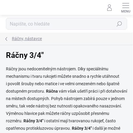
Přejít
na
obsah
Hledat
Ráčny, nástavce
Ráčny 3/4"
Ráčny
jsou nedocenitelným nástrojem. Díky speciálnímu
mechanismu i tvaru rukojeti můžete snadno a rychle utáhnout
i povolit šrouby nebo matice i ve velmi omezeném nebo špatně
dostupném prostoru.
Ráčna
vám však ušetří práci i při dotahování
na místech dostupných. Pohyb nástrojem zabírá pouze v jednom
směru, tak vede nástroj bez nutnosti opakovaného nasazování.
Výměnou hlavice pak můžete ráčny uzpůsobit přesnému
rozměru.
Ráčny 3/4"
i ostatní mají tvarovanou rukojeť, často
opatřenou protiskluzovou úpravou.
Ráčny 3/4"
i další je možné