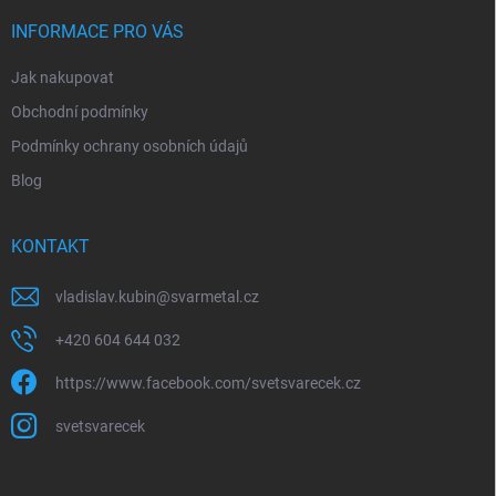
t
v
í
INFORMACE PRO VÁS
k
y
Jak nakupovat
v
ý
Obchodní podmínky
p
i
Podmínky ochrany osobních údajů
s
Blog
u
KONTAKT
vladislav.kubin
@
svarmetal.cz
+420 604 644 032
https://www.facebook.com/svetsvarecek.cz
svetsvarecek