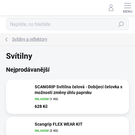
Přejít
na
obsah
Hledat
Svítilny a reflektory
Svítilny
Nejprodávanější
SCANGRIP Svítilna čelová - Dobíjecí čelovka s
možností změny úhlu paprsku
SKLADEM
(1 KS)
628 Kč
Scangrip FLEX WEAR KIT
SKLADEM
(2 KS)