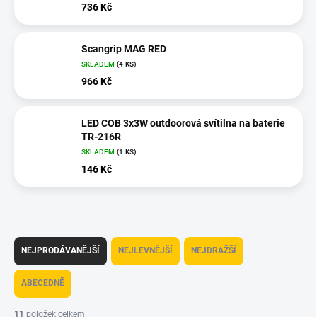
736 Kč
Scangrip MAG RED
SKLADEM
(4 KS)
966 Kč
LED COB 3x3W outdoorová svítilna na baterie
TR-216R
SKLADEM
(1 KS)
146 Kč
Ř
a
NEJPRODÁVANĚJŠÍ
NEJLEVNĚJŠÍ
NEJDRAŽŠÍ
z
e
ABECEDNĚ
n
í
11
položek celkem