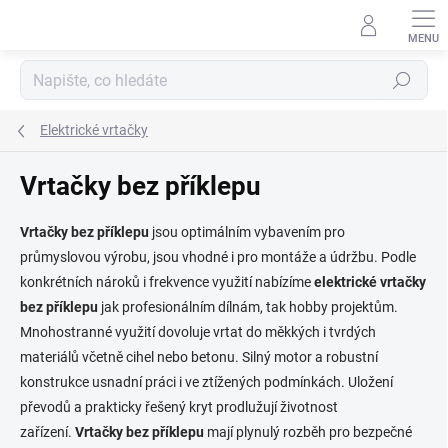
Přejít
na
obsah
Hledat
Elektrické vrtačky
Vrtačky bez příklepu
Vrtačky bez příklepu
jsou optimálním vybavením pro
průmyslovou výrobu, jsou vhodné i pro montáže a údržbu. Podle
konkrétních nároků i frekvence využití nabízíme
elektrické vrtačky
bez příklepu
jak profesionálním dílnám, tak hobby projektům.
Mnohostranné využití dovoluje vrtat do měkkých i tvrdých
materiálů včetně cihel nebo betonu. Silný motor a robustní
konstrukce usnadní práci i ve ztížených podmínkách. Uložení
převodů a prakticky řešený kryt prodlužují životnost
zařízení.
Vrtačky bez příklepu
mají plynulý rozběh pro bezpečné