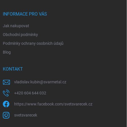
p
a
r
t
v
í
INFORMACE PRO VÁS
k
y
Jak nakupovat
v
ý
Obchodní podmínky
p
i
Podmínky ochrany osobních údajů
s
Blog
u
KONTAKT
vladislav.kubin
@
svarmetal.cz
+420 604 644 032
https://www.facebook.com/svetsvarecek.cz
svetsvarecek