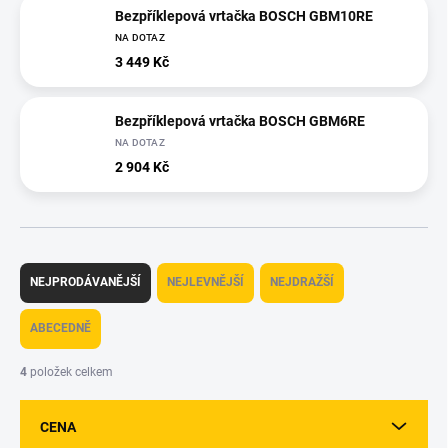
Bezpříklepová vrtačka BOSCH GBM10RE
NA DOTAZ
3 449 Kč
Bezpříklepová vrtačka BOSCH GBM6RE
NA DOTAZ
2 904 Kč
Ř
a
NEJPRODÁVANĚJŠÍ
NEJLEVNĚJŠÍ
NEJDRAŽŠÍ
z
e
ABECEDNĚ
n
í
4
položek celkem
p
r
CENA
o