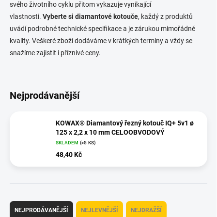
svého životního cyklu přitom vykazuje vynikající
vlastnosti.
Vyberte si diamantové kotouče
, každý z produktů
uvádí podrobné technické specifikace a je zárukou mimořádné
kvality. Veškeré zboží dodáváme v krátkých termíny a vždy se
snažíme zajistit i příznivé ceny.
Nejprodávanější
KOWAX® Diamantový řezný kotouč IQ+ 5v1 ø
125 x 2,2 x 10 mm CELOOBVODOVÝ
SKLADEM
(>5 KS)
48,40 Kč
Ř
a
NEJPRODÁVANĚJŠÍ
NEJLEVNĚJŠÍ
NEJDRAŽŠÍ