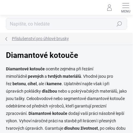
Přejít
na
obsah
Hledat
Příslušenství pro úhlové brusky
Diamantové kotouče
Diamantové kotouče
oceníte zejména při řezání
mimořádně
pevných
a
tvrdých
materiálů
. Vhodné jsou pro
řez
betonu
,
cihel
, ale i
kamene
. Uplatnění najde však i při
úpravách pokládky
dlažbou
nebo u pokrývačských materiálů, jako
jsou tašky. Celoobvodové nebo segmentové diamantové kotouče
odebíráme od předních výrobců, kteří garantují precizní
zpracování.
Diamantové kotouče
dodají vaší práci násobně lepší
výkon. Vyhoví náročné práci na stavbě při krácení i přesných
tvarových úpravách. Garantuje
dlouhou
životnost
, po celou dobu