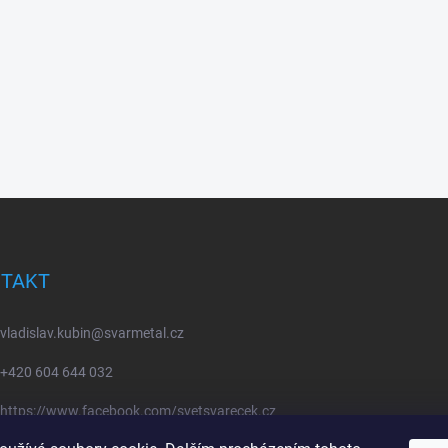
TAKT
vladislav.kubin
@
svarmetal.cz
+420 604 644 032
https://www.facebook.com/svetsvarecek.cz