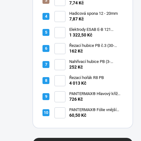
7,74 Kč
Hadicová spona 12 - 20mm
7,87 Kč
Elektrody ESAB E-B 121
3,2/450mm 6kg
1 322,50 Kč
Řezací hubice PB č.3 (30-
60mm)
162 Kč
Nahřívací hubice PB (3-
100mm)
252 Kč
Řezací hořák R8 PB
4 013 Kč
PANTERMAX® Hlavový kříž
ERGO, pro 1000®, 2000®,
726 Kč
3000®
PANTERMAX® Fólie vnější
kukla 3000®
60,50 Kč