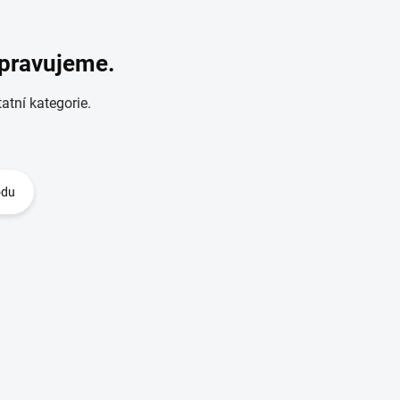
ipravujeme.
atní kategorie.
odu