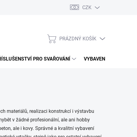
CZK
PRÁZDNÝ KOŠÍK
NÁKUPNÍ
KOŠÍK
ŘÍSLUŠENSTVÍ PRO SVAŘOVÁNÍ
VYBAVENÍ DÍLNY PRO 
 materiálů, realizaci konstrukcí i výstavbu
ybět v žádné profesionální, ale ani hobby
eton, ale i kovy. Správné a kvalitní vybavení
ické vrtačky, stejně jako pro ostatní vybavení,