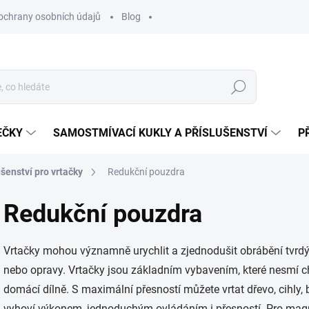
ochrany osobních údajů
Blog
Hledat
EČKY
SAMOSTMÍVACÍ KUKLY A PŘÍSLUŠENSTVÍ
P
ušenství pro vrtačky
Redukční pouzdra
Redukční pouzdra
Vrtačky
mohou významně urychlit a zjednodušit obrábění tvrdých
nebo opravy. Vrtačky jsou základním vybavením, které nesmí ch
domácí dílně. S maximální přesností můžete vrtat dřevo, cihly, b
vyhoví výkonem, jednoduchým ovládáním i přesností. Pro magnet