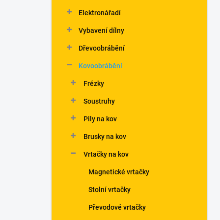
Elektronářadí
Vybavení dílny
Dřevoobrábění
Kovoobrábění
Frézky
Soustruhy
Pily na kov
Brusky na kov
Vrtačky na kov
Magnetické vrtačky
Stolní vrtačky
Převodové vrtačky