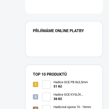
n
í
p
a
n
e
PŘIJÍMÁME ONLINE PLATBY
l
TOP 10 PRODUKTŮ
Hadice GCE PB 8x3,5mm
51 Kč
Hadice GCE KYSLÍK
6,3X3,5mm
36 Kč
Hadicová spona 10 - 16mm