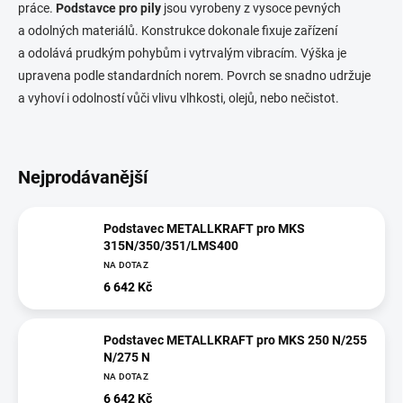
práce.
Podstavce pro pily
jsou vyrobeny z vysoce pevných
a odolných materiálů. Konstrukce dokonale fixuje zařízení
a odolává prudkým pohybům i vytrvalým vibracím. Výška je
upravena podle standardních norem. Povrch se snadno udržuje
a vyhoví i odolností vůči vlivu vlhkosti, olejů, nebo nečistot.
Nejprodávanější
Podstavec METALLKRAFT pro MKS
315N/350/351/LMS400
NA DOTAZ
6 642 Kč
Podstavec METALLKRAFT pro MKS 250 N/255
N/275 N
NA DOTAZ
6 642 Kč