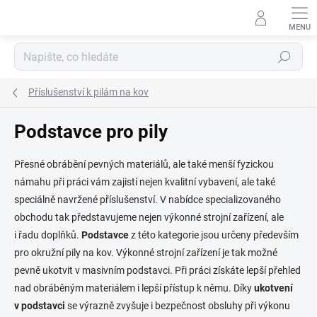
Přejít
na
obsah
Hledat
Příslušenství k pilám na kov
Podstavce pro pily
Přesné obrábění pevných materiálů, ale také menší fyzickou
námahu při práci vám zajistí nejen kvalitní vybavení, ale také
speciálně navržené příslušenství. V nabídce specializovaného
obchodu tak představujeme nejen výkonné strojní zařízení, ale
i řadu doplňků.
Podstavce
z této kategorie jsou určeny především
pro okružní
pily na kov. Výkonné strojní zařízení je tak možné
pevně ukotvit v masivním podstavci. Při práci získáte lepší přehled
nad obráběným materiálem i lepší přístup k němu. Díky
ukotvení
v podstavci
se výrazně zvyšuje i bezpečnost obsluhy při výkonu