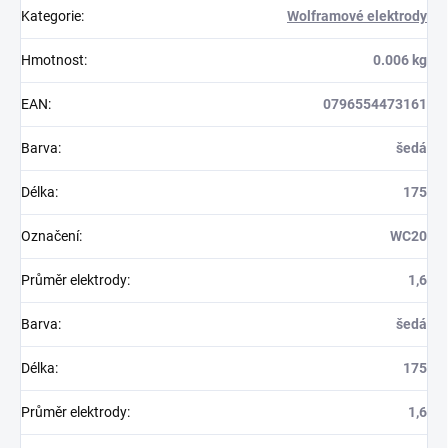
Kategorie
:
Wolframové elektrody
Hmotnost
:
0.006 kg
EAN
:
0796554473161
Barva
:
šedá
Délka
:
175
Označení
:
WC20
Průměr elektrody
:
1,6
Barva
:
šedá
Délka
:
175
Průměr elektrody
:
1,6