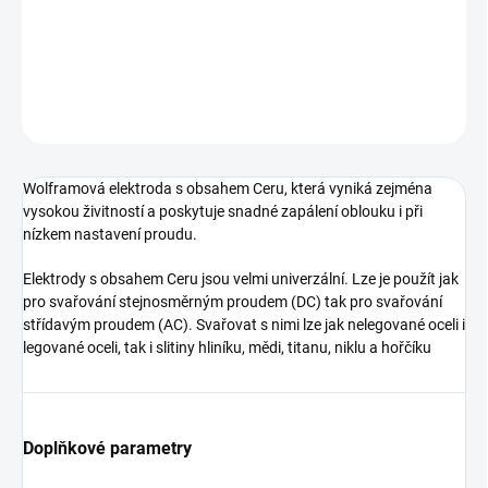
nízkem nastavení proudu. Elektrody s obsahem Ceru jsou velmi
univerzální. Lze je použít jak pro svařování
DETAILNÍ INFORMACE
ZEPTAT SE
Wolframová elektroda s obsahem Ceru, která vyniká zejména
vysokou živitností a poskytuje snadné zapálení oblouku i při
nízkem nastavení proudu.
Elektrody s obsahem Ceru jsou velmi univerzální. Lze je použít jak
pro svařování stejnosměrným proudem (DC) tak pro svařování
střídavým proudem (AC). Svařovat s nimi lze jak nelegované oceli i
legované oceli, tak i slitiny hliníku, mědi, titanu, niklu a hořčíku
Doplňkové parametry