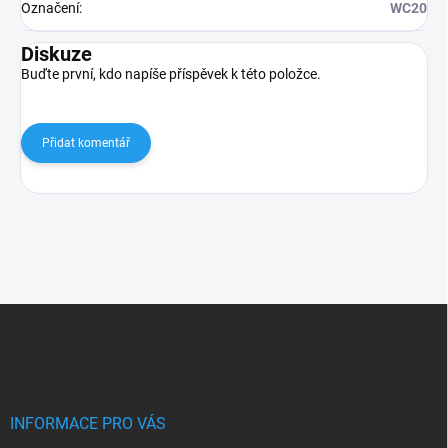
Označení
:
WC20
Diskuze
Buďte první, kdo napíše příspěvek k této položce.
Přidat komentář
Z
á
p
a
t
í
INFORMACE PRO VÁS