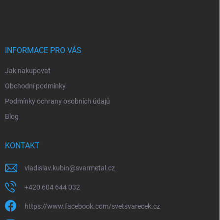
á
p
a
t
í
INFORMACE PRO VÁS
Jak nakupovat
Obchodní podmínky
Podmínky ochrany osobních údajů
Blog
KONTAKT
vladislav.kubin
@
svarmetal.cz
+420 604 644 032
https://www.facebook.com/svetsvarecek.cz