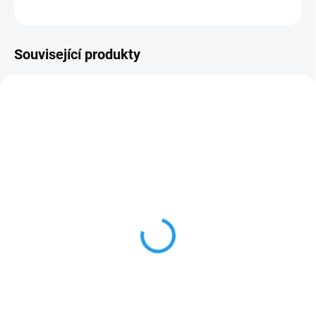
ZEPTAT SE
Související produkty
NA DOTAZ
Boční vodící kladky
METALLKRAFT pro L
profily pro PRM 60 FH
32 657 Kč
26 989,26 Kč bez DPH
Do košíku