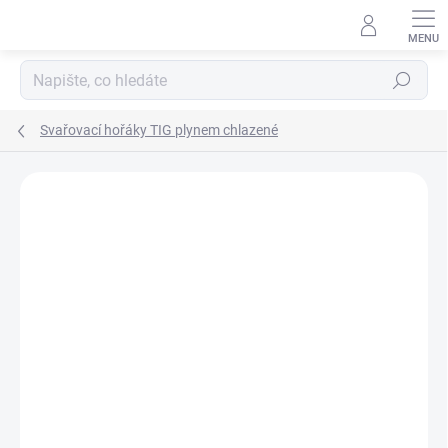
Přejít
na
obsah
Hledat
Svařovací hořáky TIG plynem chlazené
Neohodnoceno
Podrobnosti hodnocení
ZNAČKA:
MAGG