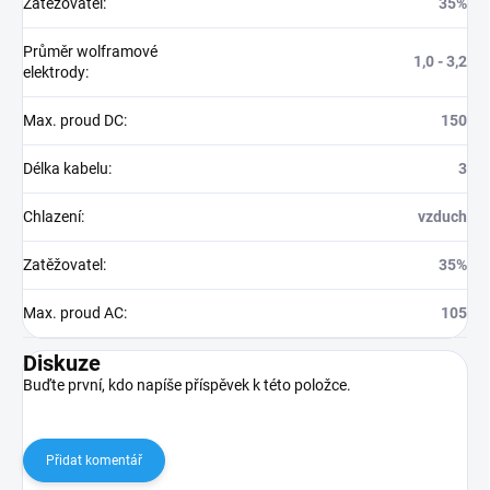
Zatěžovatel
:
35%
Průměr wolframové
1,0 - 3,2
elektrody
:
Max. proud DC
:
150
Délka kabelu
:
3
Chlazení
:
vzduch
Zatěžovatel
:
35%
Max. proud AC
:
105
Diskuze
Buďte první, kdo napíše příspěvek k této položce.
Přidat komentář