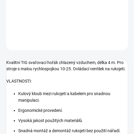
Kvalitní TIG svařovací hořák chlazený vzduchem, délka 4 m. Pro
stroje s malou rychlospojkou 10-25. Ovládací ventilek na rukojeti.
VLASTNOSTI: Kulový kloub mezi rukojetí a kabelem pro snadnou
manipulaci. Ergonomické provedení. Vysoká
DETAILNÍ INFORMACE
ZEPTAT SE
Kvalitní TIG svařovací hořák chlazený vzduchem, délka 4 m. Pro
stroje s malou rychlospojkou 10-25. Ovládací ventilek na rukojeti.
VLASTNOSTI:
Kulový kloub mezi rukojetí a kabelem pro snadnou
manipulaci.
Ergonomické provedení.
Vysoká jakost použitých materiálů.
Snadná montáž a demontáž rukojeti bez použití nářadí.