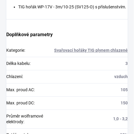
TIG hořák WP-17V - 3m/10-25 (SV125-O) s příslušenstvím.
Doplňkové parametry
Kategorie
:
Svařovací hořáky TIG plynem chlazené
Délka kabelu
:
3
Chlazení
:
vzduch
Max. proud AC
:
105
Max. proud DC
:
150
Průměr wolframové
1,0 - 3,2
elektrody
: