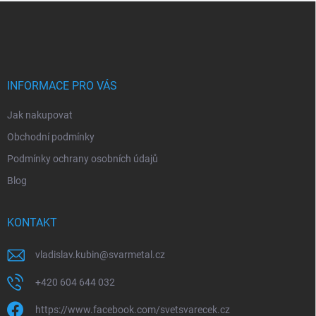
Z
á
p
a
t
í
INFORMACE PRO VÁS
Jak nakupovat
Obchodní podmínky
Podmínky ochrany osobních údajů
Blog
KONTAKT
vladislav.kubin
@
svarmetal.cz
+420 604 644 032
https://www.facebook.com/svetsvarecek.cz