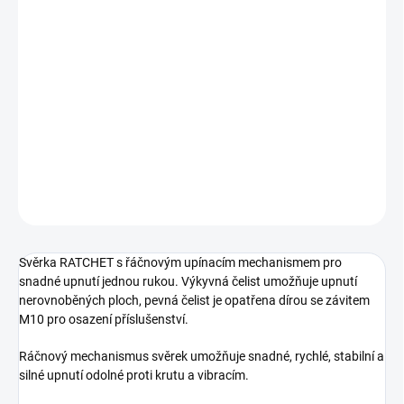
−
+
Přidat do košíku
Svěrka RATCHET s řáčnovým upínacím mechanismem pro snadné
upnutí jednou rukou. Výkyvná čelist umožňuje upnutí
nerovnoběných ploch, pevná čelist je opatřena dírou se závitem
M10 pro osazení příslušenství. Ráčnový mechanismus
DETAILNÍ INFORMACE
ZEPTAT SE
Svěrka RATCHET s řáčnovým upínacím mechanismem pro
snadné upnutí jednou rukou. Výkyvná čelist umožňuje upnutí
nerovnoběných ploch, pevná čelist je opatřena dírou se závitem
M10 pro osazení příslušenství.
Ráčnový mechanismus svěrek umožňuje snadné, rychlé, stabilní a
silné upnutí odolné proti krutu a vibracím.