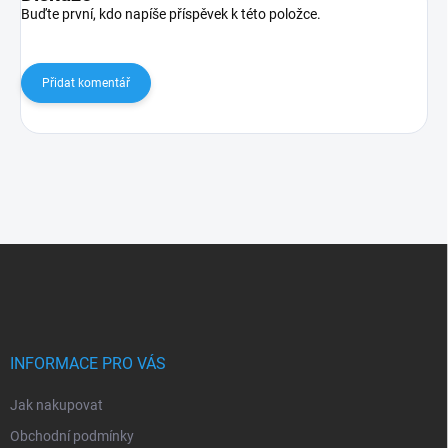
Buďte první, kdo napíše příspěvek k této položce.
Přidat komentář
Z
á
p
a
t
í
INFORMACE PRO VÁS
Jak nakupovat
Obchodní podmínky