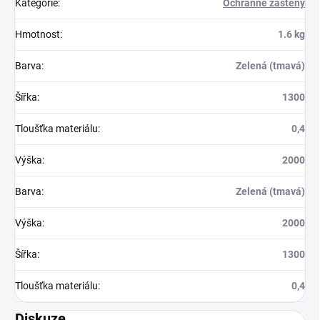
Kategorie
:
Ochranné zástěny
Hmotnost
:
1.6 kg
Barva
:
Zelená (tmavá)
Šířka
:
1300
Tloušťka materiálu
:
0,4
Výška
:
2000
Barva
:
Zelená (tmavá)
Výška
:
2000
Šířka
:
1300
Tloušťka materiálu
:
0,4
Diskuze