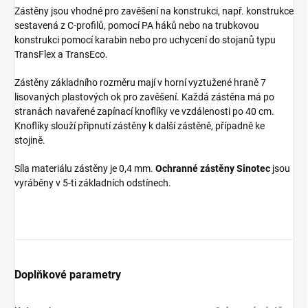
Zástěny jsou vhodné pro zavěšení na konstrukci, např. konstrukce
sestavená z C-profilů, pomocí PA háků nebo na trubkovou
konstrukci pomocí karabin nebo pro uchycení do stojanů typu
TransFlex a TransEco.
Zástěny základního rozměru mají v horní vyztužené hraně 7
lisovaných plastových ok pro zavěšení. Každá zástěna má po
stranách navařené zapínací knoflíky ve vzdálenosti po 40 cm.
Knoflíky slouží připnutí zástěny k další zástěně, případně ke
stojině.
Síla materiálu zástěny je 0,4 mm.
Ochranné zástěny Sinotec
jsou
vyráběny v 5-ti základních odstínech.
Doplňkové parametry