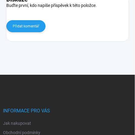
Buďte první, kdo napíše příspěvek k této položce.
Přidat komentář
Z
á
p
a
t
í
INFORMACE PRO VÁS
Jak nakupovat
Obchodní podmínky