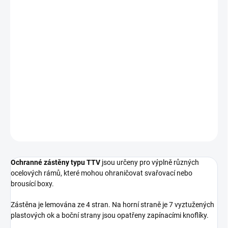
cena:
−
+
Přidat do košíku
Ochranné zástěny typu TTV jsou určeny pro výplně různých
ocelových rámů, které mohou ohraničovat svařovací nebo
brousící boxy. Zástěna je lemována ze 4 stran. Na horní straně je 7
vyztužených plastových ok a boční strany jsou
DETAILNÍ INFORMACE
ZEPTAT SE
Ochranné zástěny typu TTV
jsou určeny pro výplně různých
ocelových rámů, které mohou ohraničovat svařovací nebo
brousící boxy.
Zástěna je lemována ze 4 stran. Na horní straně je 7 vyztužených
plastových ok a boční strany jsou opatřeny zapínacími knoflíky.