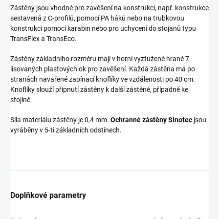
Zástěny jsou vhodné pro zavěšení na konstrukci, např. konstrukce
sestavená z C-profilů, pomocí PA háků nebo na trubkovou
konstrukci pomocí karabin nebo pro uchycení do stojanů typu
TransFlex a TransEco.
Zástěny základního rozměru mají v horní vyztužené hraně 7
lisovaných plastových ok pro zavěšení. Každá zástěna má po
stranách navařené zapínací knoflíky ve vzdálenosti po 40 cm.
Knoflíky slouží připnutí zástěny k další zástěně, případně ke
stojině.
Síla materiálu zástěny je 0,4 mm.
Ochranné zástěny Sinotec
jsou
vyráběny v 5-ti základních odstínech.
Doplňkové parametry