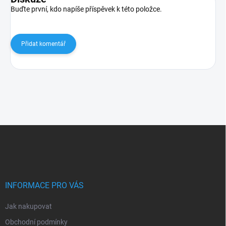
Buďte první, kdo napíše příspěvek k této položce.
Přidat komentář
Z
á
p
a
t
í
INFORMACE PRO VÁS
Jak nakupovat
Obchodní podmínky