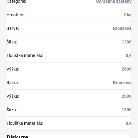
Kategorie
:
Ochranné zástěny
Hmotnost
:
2 kg
Barva
:
Bronzová
Šířka
:
1300
Tloušťka materiálu
:
0,4
Výška
:
2600
Barva
:
Bronzová
Výška
:
2600
Šířka
:
1300
Tloušťka materiálu
:
0,4
Diskuze