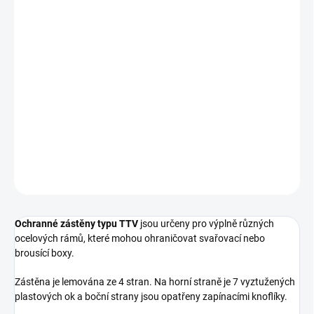
cena:
−
+
Přidat do košíku
Ochranné zástěny typu TTV jsou určeny pro výplně různých
ocelových rámů, které mohou ohraničovat svařovací nebo
brousící boxy. Zástěna je lemována ze 4 stran. Na horní straně je 7
vyztužených plastových ok a boční strany jsou
DETAILNÍ INFORMACE
ZEPTAT SE
Ochranné zástěny typu TTV
jsou určeny pro výplně různých
ocelových rámů, které mohou ohraničovat svařovací nebo
brousící boxy.
Zástěna je lemována ze 4 stran. Na horní straně je 7 vyztužených
plastových ok a boční strany jsou opatřeny zapínacími knoflíky.