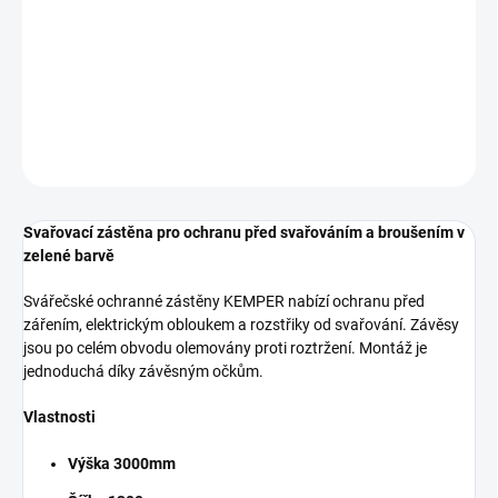
Svařovací zástěna pro ochranu před svařováním a broušením v
zelené barvě Svářečské ochranné zástěny KEMPER nabízí
ochranu před zářením, elektrickým obloukem a rozstřiky od
svařování. Závěsy jsou po celém obvodu olemovány
DETAILNÍ INFORMACE
ZEPTAT SE
Svařovací zástěna pro ochranu před svařováním a broušením v
zelené barvě
Svářečské ochranné zástěny KEMPER nabízí ochranu před
zářením, elektrickým obloukem a rozstřiky od svařování. Závěsy
jsou po celém obvodu olemovány proti roztržení. Montáž je
jednoduchá díky závěsným očkům.
Vlastnosti
Výška 3000mm