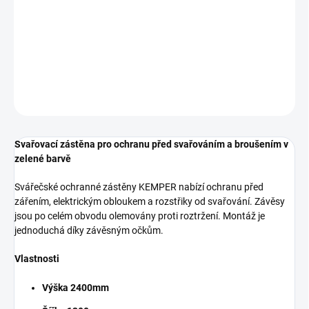
Svařovací zástěna pro ochranu před svařováním a broušením v
zelené barvě Svářečské ochranné zástěny KEMPER nabízí
ochranu před zářením, elektrickým obloukem a rozstřiky od
svařování. Závěsy jsou po celém obvodu olemovány
DETAILNÍ INFORMACE
ZEPTAT SE
Svařovací zástěna pro ochranu před svařováním a broušením v
zelené barvě
Svářečské ochranné zástěny KEMPER nabízí ochranu před
zářením, elektrickým obloukem a rozstřiky od svařování. Závěsy
jsou po celém obvodu olemovány proti roztržení. Montáž je
jednoduchá díky závěsným očkům.
Vlastnosti
Výška 2400mm