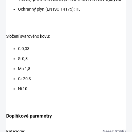
Ochranný plyn (EN ISO 14175):
I1.
Složení svarového kovu:
C 0,03
Si 0,8
Mn 1,8
Cr 20,3
Ni 10
Doplňkové parametry
Kategorie
:
Nerez (CrNi)