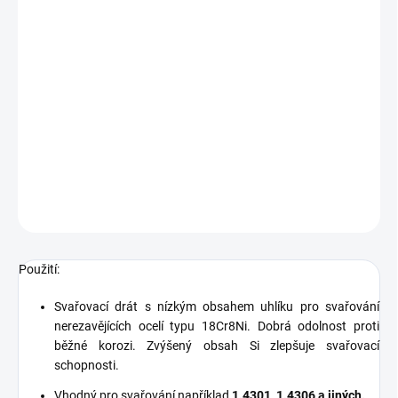
Pro ty, co chtějí dosáhnout precizních svarů
a perfekce pohledových svarů využijí tento
TIG svařovací drát (1000mm) s nízkým
obsahem uhlíku pro svařování nerezavějících
ocelí typu 18Cr8Ni. Vhodný pro svařování
například 1.4301, 1.4306 a jiných.
Velké množstevní slevy, klik zde.
DETAILNÍ INFORMACE
ZEPTAT SE
Použití:
Svařovací drát s nízkým obsahem uhlíku pro svařování
nerezavějících ocelí typu 18Cr8Ni. Dobrá odolnost proti
běžné korozi. Zvýšený obsah Si zlepšuje svařovací
schopnosti.
Vhodný pro svařování například
1.4301, 1.4306 a jiných.