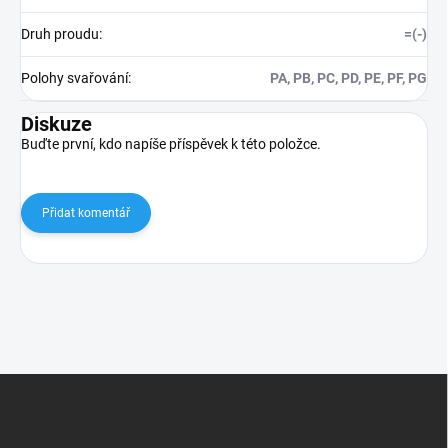
Druh proudu
:
=(-)
Polohy svařování
:
PA, PB, PC, PD, PE, PF, PG
Diskuze
Buďte první, kdo napíše příspěvek k této položce.
Přidat komentář
Z
á
p