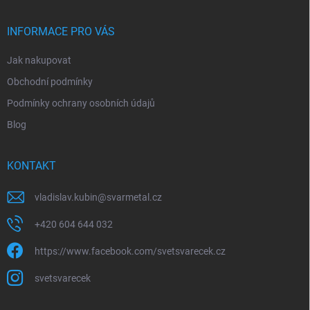
a
t
í
INFORMACE PRO VÁS
Jak nakupovat
Obchodní podmínky
Podmínky ochrany osobních údajů
Blog
KONTAKT
vladislav.kubin
@
svarmetal.cz
+420 604 644 032
https://www.facebook.com/svetsvarecek.cz
svetsvarecek