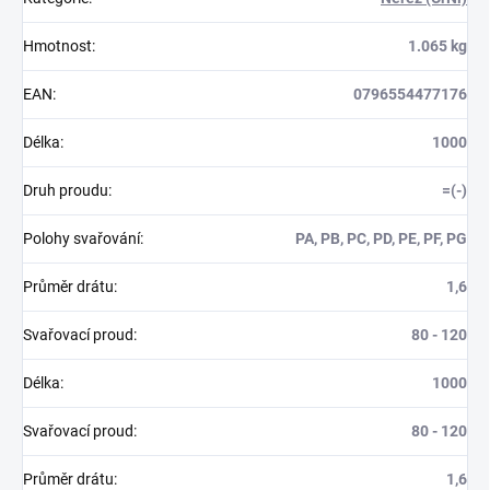
Hmotnost
:
1.065 kg
EAN
:
0796554477176
Délka
:
1000
Druh proudu
:
=(-)
Polohy svařování
:
PA, PB, PC, PD, PE, PF, PG
Průměr drátu
:
1,6
Svařovací proud
:
80 - 120
Délka
:
1000
Svařovací proud
:
80 - 120
Průměr drátu
:
1,6