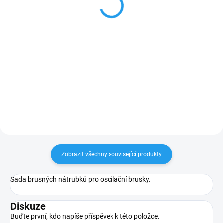
mm K100, 3 ks
mm K120, 3 ks
144 Kč
120 Kč
119,01 Kč bez DPH
99,17 Kč bez DPH
Do košíku
Do košíku
Sada brusných nátrubků pro
Sada brusných nátrubků pro
oscilační brusky.
oscilační brusky.
Zobrazit všechny související produkty
Sada brusných nátrubků pro oscilační brusky.
Diskuze
Buďte první, kdo napíše příspěvek k této položce.