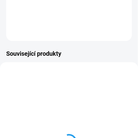
Sada brusných nátrubků pro oscilační brusky.
DETAILNÍ INFORMACE
ZEPTAT SE
Související produkty
NA DOTAZ
NA DOTAZ
Sada brusných nátrubků
Sada brusných nátrubků
HOLZKRAFT prům. 19
HOLZKRAFT prům. 13