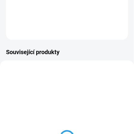
Sada brusných nátrubků pro oscilační brusky.
DETAILNÍ INFORMACE
ZEPTAT SE
Související produkty
NA DOTAZ
NA DOTAZ
Sada brusných nátrubků
Sada brusných nátrubků
HOLZKRAFT prům. 19
HOLZKRAFT prům. 13