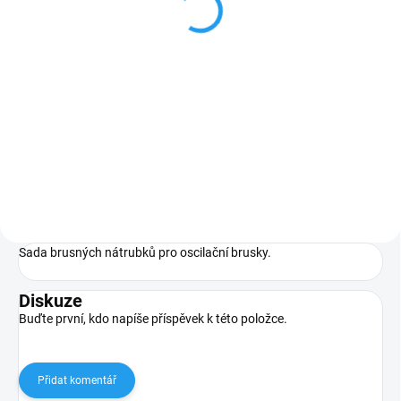
mm K100, 3 ks
mm K120, 3 ks
144 Kč
120 Kč
119,01 Kč bez DPH
99,17 Kč bez DPH
Do košíku
Do košíku
Sada brusných nátrubků pro
Sada brusných nátrubků pro
oscilační brusky.
oscilační brusky.
Sada brusných nátrubků pro oscilační brusky.
Diskuze
Buďte první, kdo napíše příspěvek k této položce.
Přidat komentář