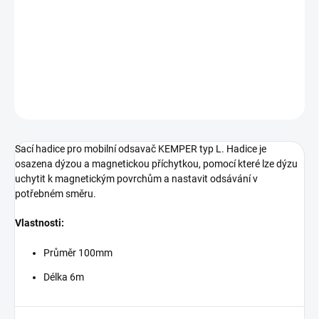
Sací hadice pro mobilní odsavač KEMPER typ L. Hadice je
osazena dýzou a magnetickou příchytkou, pomocí které lze dýzu
uchytit k magnetickým povrchům a nastavit odsávání v
potřebném směru. Vlastnosti: Průměr 100mm Délka 6m
DETAILNÍ INFORMACE
ZEPTAT SE
Sací hadice pro mobilní odsavač KEMPER typ L. Hadice je
osazena dýzou a magnetickou příchytkou, pomocí které lze dýzu
uchytit k magnetickým povrchům a nastavit odsávání v
potřebném směru.
Vlastnosti:
Průměr 100mm
Délka 6m