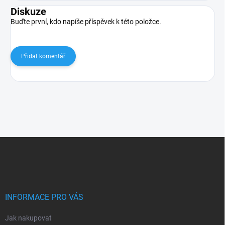
Diskuze
Buďte první, kdo napíše příspěvek k této položce.
Přidat komentář
Z
á
p
a
t
í
INFORMACE PRO VÁS
Jak nakupovat