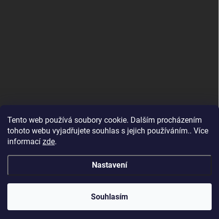
Tento web používá soubory cookie. Dalším procházením
tohoto webu vyjadřujete souhlas s jejich používáním.. Více
informací
zde
.
Nastavení
Copyright 2026
SvětSvářeček.cz
. Všechna práva vyhrazena.
Souhlasím
Vytvořil Shoptet