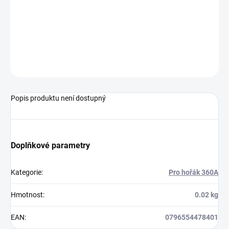
perfektní výsledek.
ZEPTAT SE
Popis produktu není dostupný
Doplňkové parametry
Kategorie
:
Pro hořák 360A
Hmotnost
:
0.02 kg
EAN
:
0796554478401