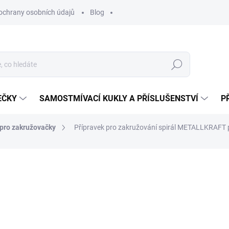
ochrany osobních údajů
Blog
Hledat
EČKY
SAMOSTMÍVACÍ KUKLY A PŘÍSLUŠENSTVÍ
P
 pro zakružovačky
Přípravek pro zakružování spirál METALLKRAFT
ocení
ZNAČKA:
METALLKRAFT
45 967 Kč
37 989,26 Kč bez DPH
Měrná
NA DOTAZ