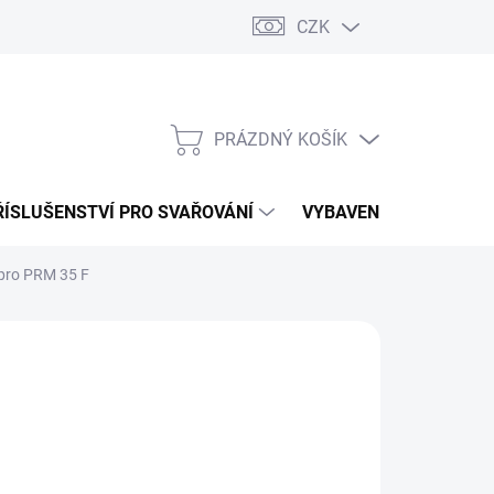
CZK
PRÁZDNÝ KOŠÍK
NÁKUPNÍ
KOŠÍK
ŘÍSLUŠENSTVÍ PRO SVAŘOVÁNÍ
VYBAVENÍ DÍLNY PRO 
 pro PRM 35 F