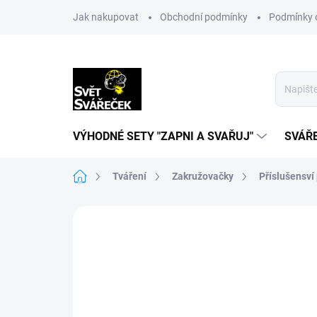
Přejít
Jak nakupovat
Obchodní podmínky
Podmínky 
na
obsah
VÝHODNÉ SETY "ZAPNI A SVAŘUJ"
SVÁŘ
Domů
Tváření
Zakružovačky
Příslušensví
Neohodnoceno
Podrobnosti hodn