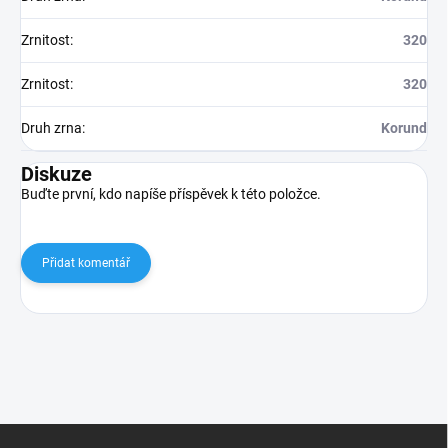
Zrnitost
:
320
Zrnitost
:
320
Druh zrna
:
Korund
Diskuze
Buďte první, kdo napíše příspěvek k této položce.
Přidat komentář
Z