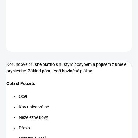
Korundové brusné plátno s hustým posypem a pojivem z umělé
pryskyřice. Základ pásu tvoří bavlněné plátno Oblast Použití: Ocel
Kov univerzálně Neželezné kovy Dřevo Nerezová ocel Plast Široké
spektrum
DETAILNÍ INFORMACE
ZEPTAT SE
Korundové brusné plátno s hustým posypem a pojivem z umělé
pryskyřice. Základ pásu tvoří bavlněné plátno
Oblast Použití:
Ocel
Kov univerzálně
Neželezné kovy
Dřevo