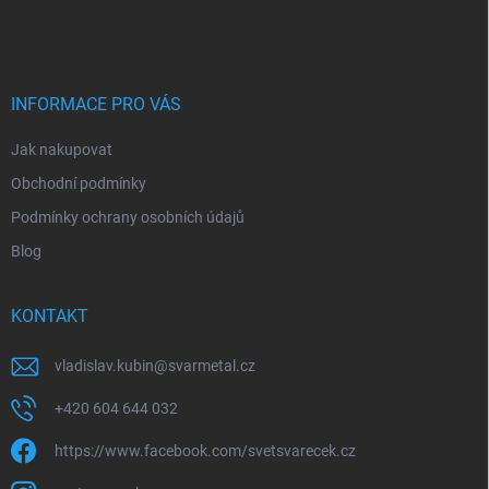
á
p
a
t
í
INFORMACE PRO VÁS
Jak nakupovat
Obchodní podmínky
Podmínky ochrany osobních údajů
Blog
KONTAKT
vladislav.kubin
@
svarmetal.cz
+420 604 644 032
https://www.facebook.com/svetsvarecek.cz