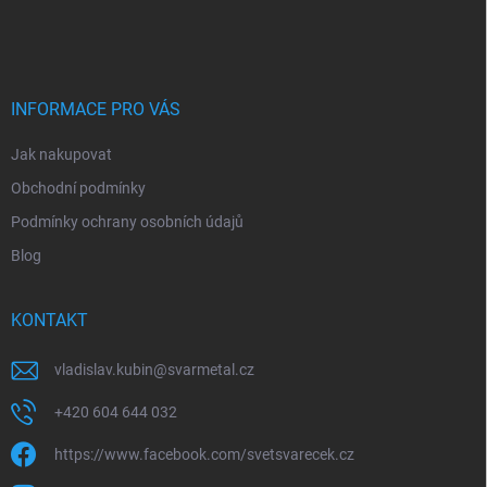
á
p
a
t
í
INFORMACE PRO VÁS
Jak nakupovat
Obchodní podmínky
Podmínky ochrany osobních údajů
Blog
KONTAKT
vladislav.kubin
@
svarmetal.cz
+420 604 644 032
https://www.facebook.com/svetsvarecek.cz