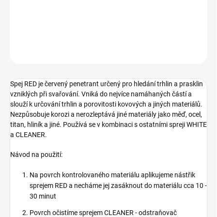
slouží k určování trhlin a porovitosti kovových a jiných materiálů.
Nezpůsobuje korozi a
DETAILNÍ INFORMACE
ZEPTAT SE
Spej RED je červený penetrant určený pro hledání trhlin a prasklin
vzniklých při svařování. Vniká do nejvíce namáhaných částí a
slouží k určování trhlin a porovitosti kovových a jiných materiálů.
Nezpůsobuje korozi a nerozleptává jiné materiály jako měď, ocel,
titan, hliník a jiné. Používá se v kombinaci s ostatními spreji WHITE
a CLEANER.
Návod na použití:
Na povrch kontrolovaného materiálu aplikujeme nástřik
sprejem RED a necháme jej zasáknout do materiálu cca 10 -
30 minut
Povrch očistíme sprejem CLEANER - odstraňovač