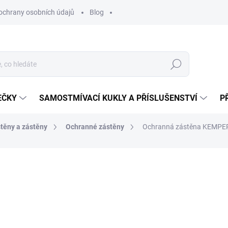
ochrany osobních údajů
Blog
Hledat
EČKY
SAMOSTMÍVACÍ KUKLY A PŘÍSLUŠENSTVÍ
P
těny a zástěny
Ochranné zástěny
Ochranná zástěna KEMPE
ocení
ZNAČKA:
KEMPER
1 155 Kč
954,55 Kč bez DPH
Měrná
NA DOTAZ