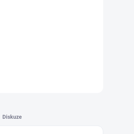
Přidat do košíku
nu před průvanem, pracem a broušením v
dné ochranné zástěny je možné použít všude,
řed UV zářením. Nabízí ochranu proti prachu,
ZEPTAT SE
Diskuze