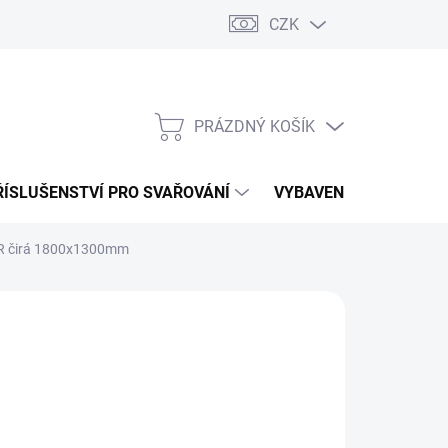
CZK
PRÁZDNÝ KOŠÍK
NÁKUPNÍ
KOŠÍK
ŘÍSLUŠENSTVÍ PRO SVAŘOVÁNÍ
VYBAVENÍ DÍLNY PRO 
R čirá 1800x1300mm