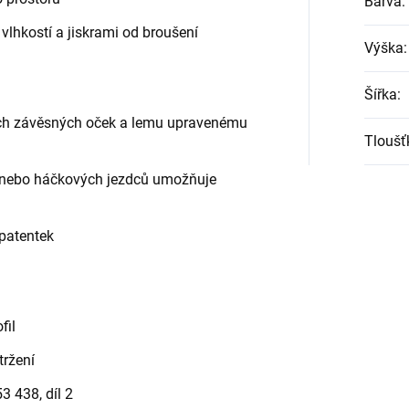
Barva
:
lhkostí a jiskrami od broušení
Výška
:
Šířka
:
ých závěsných oček a lemu upravenému
Tloušť
 nebo háčkových jezdců umožňuje
patentek
fil
tržení
3 438, díl 2