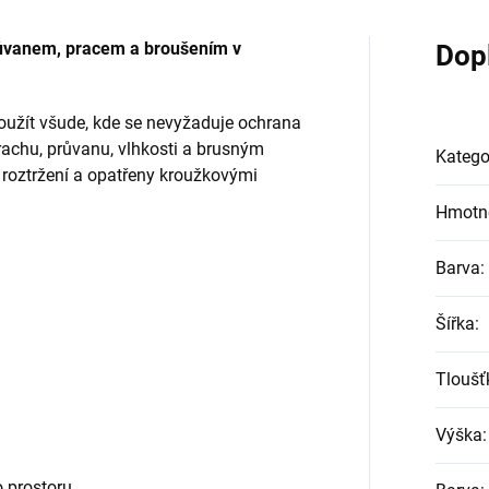
růvanem, pracem a broušením v
Dop
užít všude, kde se nevyžaduje ochrana
rachu, průvanu, vlhkosti a brusným
Katego
 roztržení a opatřeny kroužkovými
Hmotn
Barva
:
Šířka
:
Tloušť
Výška
:
o prostoru