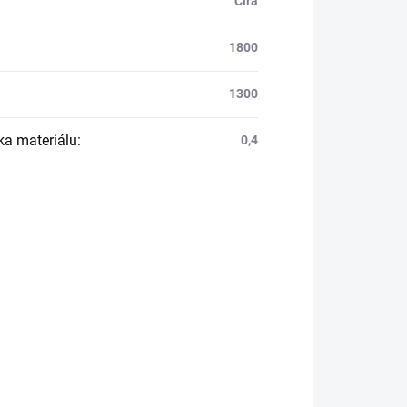
Čirá
1800
1300
ka materiálu
:
0,4