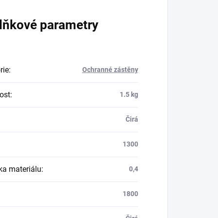
lňkové parametry
rie
:
Ochranné zástěny
ost
:
1.5 kg
Čirá
1300
ka materiálu
:
0,4
1800