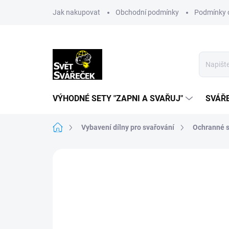
Přejít
Jak nakupovat
Obchodní podmínky
Podmínky 
na
obsah
VÝHODNÉ SETY "ZAPNI A SVAŘUJ"
SVÁŘ
Domů
Vybavení dílny pro svařování
Ochranné s
Neohodnoceno
Podrobnosti hodn