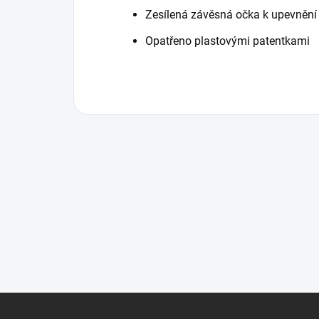
Zesílená závěsná očka k upevnění
Opatřeno plastovými patentkami
Z
á