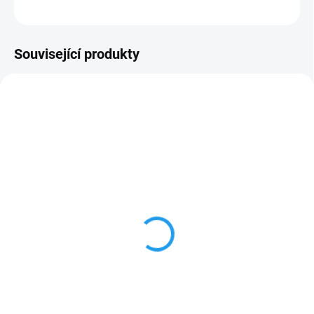
ZEPTAT SE
Související produkty
NA DOTAZ
Boční vodící kladky
METALLKRAFT pro L
profily pro PRM 60 FH
32 657 Kč
26 989,26 Kč bez DPH
Do košíku