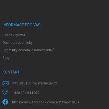
á
p
a
t
í
INFORMACE PRO VÁS
Jak nakupovat
Obchodní podmínky
Podmínky ochrany osobních údajů
Blog
KONTAKT
vladislav.kubin
@
svarmetal.cz
+420 604 644 032
https://www.facebook.com/svetsvarecek.cz