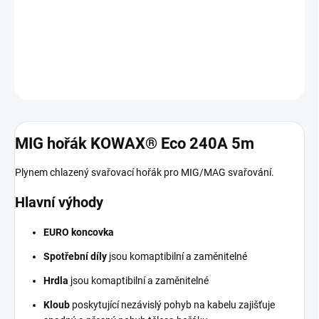
Spotřební díly jsou komaptibilní a zaměnitelné Hrdla jsou
komaptibilní a zaměnitelné Kloub poskytující
DETAILNÍ INFORMACE
ZEPTAT SE
MIG hořák KOWAX® Eco 240A 5m
Plynem chlazený svařovací hořák pro MIG/MAG svařování.
Hlavní výhody
EURO koncovka
Spotřební díly
jsou komaptibilní a zaměnitelné
Hrdla
jsou komaptibilní a zaměnitelné
Kloub
poskytující nezávislý pohyb na kabelu zajišťuje