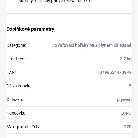
snadný a přesný pohyb tělesa hořáku
Doplňkové parametry
Kategorie
:
Svařovací hořáky MIG plynem chlazené
Hmotnost
:
2.7 kg
EAN
:
0796554473949
Délka kabelu
:
5
Chlazení
:
plynem
Koncovka
:
EURO
Max. proud - CO2
:
220