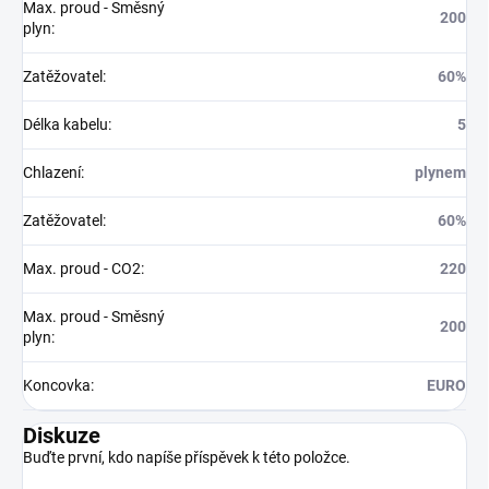
Max. proud - Směsný
200
plyn
:
Zatěžovatel
:
60%
Délka kabelu
:
5
Chlazení
:
plynem
Zatěžovatel
:
60%
Max. proud - CO2
:
220
Max. proud - Směsný
200
plyn
:
Koncovka
:
EURO
Diskuze
Buďte první, kdo napíše příspěvek k této položce.