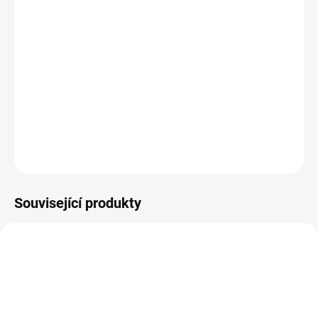
Je to jako sen,
snížená hmotnost o 30-40%,
která výrazně omezuje Vaše svalové zatížení,
při zachování úrovně výkonu a životnosti,
s
nejvyšší odolností proti teplu a otěru
jakéhokoli známého hořáku.
To je plynem
chlazený MIG svařovací hořák KOWAX®
240A ULTRA 5m.
DETAILNÍ INFORMACE
ZEPTAT SE
Související produkty