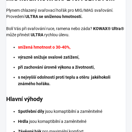
Plynem chlazený svařovací hořák pro MIG/MAG svařování.
Provedení
ULTRA se sníženou hmotností.
Bolí Vás při svařování ruce, ramena nebo záda?
KOWAX® Ultra®
může přinést
ULTRA
rychlou úlevu.
snížená hmotnost o 30-40%,
výrazně snižuje svalové zatížení,
při zachování úrovně výkonu a životnosti,
s nejvyšší odolností proti teplu a otěru jakéhokoli
známého hořáku.
Hlavní výhody
Spotřební díly
jsou komaptibilní a zaměnitelné
Hrdla
jsou komaptibilní a zaměnitelné
Závěsný hák
pro maximální komfort