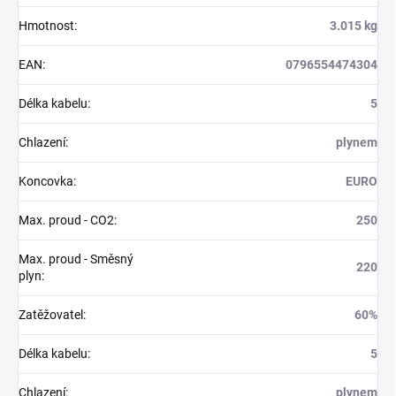
Hmotnost
:
3.015 kg
EAN
:
0796554474304
Délka kabelu
:
5
Chlazení
:
plynem
Koncovka
:
EURO
Max. proud - CO2
:
250
Max. proud - Směsný
220
plyn
:
Zatěžovatel
:
60%
Délka kabelu
:
5
Chlazení
:
plynem