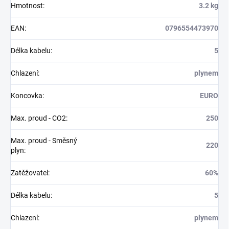
Hmotnost
:
3.2 kg
EAN
:
0796554473970
Délka kabelu
:
5
Chlazení
:
plynem
Koncovka
:
EURO
Max. proud - CO2
:
250
Max. proud - Směsný
220
plyn
:
Zatěžovatel
:
60%
Délka kabelu
:
5
Chlazení
:
plynem