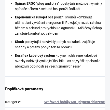
Spínač ERGO "plug and play"
poskytuje možnost výměny
spínače během 5 sekund bez použití nářadí
Ergonomická rukojeť
bez použití šroubů kombinuje
ultimativní vyvážení a ergonomii. Rukojeť je rozebiratelná
během 5 sekund pro rychlou diagnostiku. Měkčený úchop
zajišťuje komfort po celý den
Kloub
poskytující nezávislý pohyb na kabelu zajišťuje
snadný a přesný pohyb tělesa hořáku
Duraflex kabelový systém
- plynem chlazené kabelové
svazky nabízejí vynikající flexibilitu as nejvyšší tepelotní a
abrazivní odolností ze všech známých řešení
Doplňkové parametry
Kategorie
:
Svařovací hořáky MIG plynem chlazené