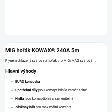
Spotřební díly jsou komaptibilní a zaměnitelné Hrdla jsou
komaptibilní a zaměnitelné Závěsný hák pro maximální
DETAILNÍ INFORMACE
ZEPTAT SE
MIG hořák KOWAX® 240A 5m
Plynem chlazený svařovací hořák pro MIG/MAG svařování.
Hlavní výhody
EURO koncovka
Spotřební díly
jsou komaptibilní a zaměnitelné
Hrdla
jsou komaptibilní a zaměnitelné
Závěsný hák
pro maximální komfort