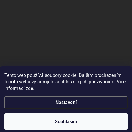
Tento web používá soubory cookie. Dalším procházením
tohoto webu vyjadřujete souhlas s jejich používáním.. Více
informací
zde
.
Nastavení
Copyright 2026
SvětSvářeček.cz
. Všechna práva vyhrazena.
Souhlasím
Vytvořil Shoptet