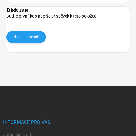
Diskuze
Buďte první, kdo napíše příspěvek k této položce.
Přidat komentář
Z
á
p
a
t
í
INFORMACE PRO VÁS
Jak nakupovat