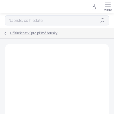
Přejít
na
obsah
Hledat
Příslušenství pro přímé brusky
Neohodnoceno
Podrobnosti hodnocení
ZNAČKA:
KLINGSPOR