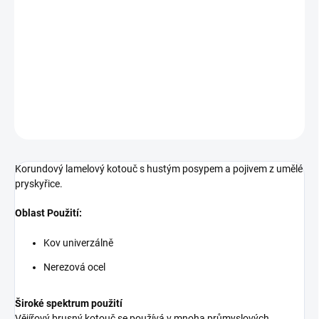
Korundový lamelový kotouč s hustým posypem a pojivem z umělé
pryskyřice. Oblast Použití: Kov univerzálně Nerezová ocel Široké
spektrum použitíVějířový brusný kotouč se používá v mnoha
průmyslových odvětvích a je
DETAILNÍ INFORMACE
ZEPTAT SE
Korundový lamelový kotouč s hustým posypem a pojivem z umělé
pryskyřice.
Oblast Použití:
Kov univerzálně
Nerezová ocel
Široké spektrum použití
Vějířový brusný kotouč se používá v mnoha průmyslových