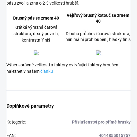
pásu zvolila zrna o 2-3 velikosti hrubší.
Vějířový brusný kotouč se zrnem
Brusný pás se zrnem 40
40
Krátká výrazná čárová
struktura, drsný povrch,
Dlouhá průchozí čárová struktura,
minimální prohloubení, hladký finiš
kontrastní finiš
Výběr správné velikosti a faktory ovlivňující faktory broušení
naleznet v našem
článku
Doplňkové parametry
Kategorie
:
Příslušenství pro přímé brusky
EAN
:
4014855015757