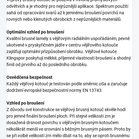
odvětvích a je vhodný pro nejrůznější aplikace. Spektrum použití
sahá od opracování svarů až k jemnému broušení povrchů na
rovných nebo klenutých obrobcích z nejrůznějších materiálů.
Optimální vzhled po broušení
Kvalitní brusné lamely s vějířovým radiálním uspořádáním, pevně
ukotvené v pryskyřičném jádře v centru vějířového kotouče
zajišťují optimální přizpůsobení obrobku. Vějířové kotouče
Klingspor poskytují měkké, příjemné vlastnosti broušení a shodný
finiš od prvního až do posledního obrobku.
Osvědčená bezpečnost
Každý vějířový kotouč je testován podle směrnic oSa a zaručuje
dodržení evropské bezpečnostní normy EN 13743.
Vzhled po broušení
Z důvodu své konstrukce se vějířový brusný kotouč skvěle hodí
pro jemné finální broušení ploch. Při stejné velikosti zrn je
dosažená drsnost povrchu s vějířovým brusným kotoučem
několikrát menší ve srovnání s běžným brusným pásem. Proto by
se při volbě velikosti zrn mělo dbát na to, aby se oproti brusnému