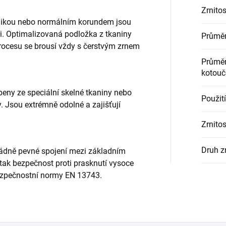
Zrnitos
amikou nebo normálním korundem jsou
i. Optimalizovaná podložka z tkaniny
Průměr
rocesu se brousí vždy s čerstvým zrnem
Průměr
kotouč
eny ze speciální skelné tkaniny nebo
Použití
 Jsou extrémně odolné a zajišťují
Zrnitos
Druh z
řádně pevné spojení mezi základním
 tak bezpečnost proti prasknutí vysoce
zpečnostní normy EN 13743.