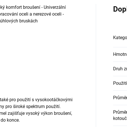
ý komfort broušení - Univerzální
Dop
racování oceli a nerezové oceli -
h úhlových bruskách
Katego
Hmotn
Druh z
Použití
Průměr
 také pro použití s vysokootáčkovými
y pro široké spektrum použití.
Průměr
el zajišťuje vysoký výkon broušení,
kotouč
 do konce.