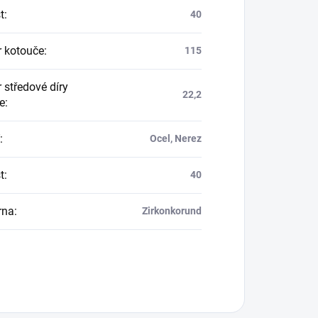
t
:
40
 kotouče
:
115
 středové díry
22,2
e
:
:
Ocel, Nerez
t
:
40
rna
:
Zirkonkorund