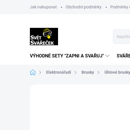
Přejít
Jak nakupovat
Obchodní podmínky
Podmínky 
na
obsah
VÝHODNÉ SETY "ZAPNI A SVAŘUJ"
SVÁŘ
Domů
Elektronářadí
Brusky
Úhlové brusk
Neohodnoceno
Podrobnosti hodn