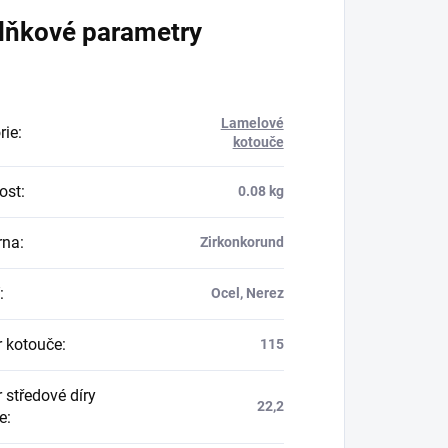
lňkové parametry
Lamelové
rie
:
kotouče
ost
:
0.08 kg
rna
:
Zirkonkorund
:
Ocel, Nerez
 kotouče
:
115
 středové díry
22,2
e
: