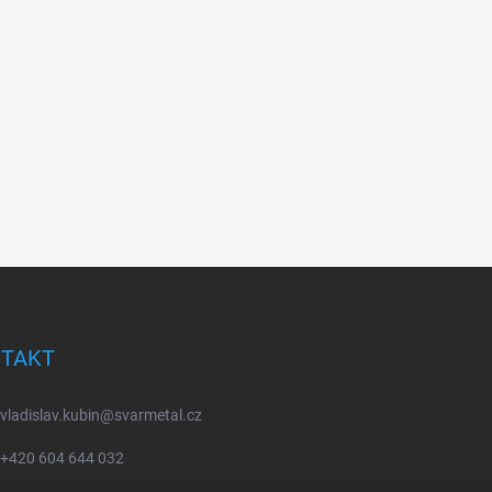
TAKT
vladislav.kubin
@
svarmetal.cz
+420 604 644 032