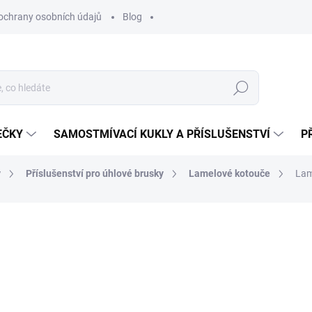
ochrany osobních údajů
Blog
Hledat
EČKY
SAMOSTMÍVACÍ KUKLY A PŘÍSLUŠENSTVÍ
P
y
Příslušenství pro úhlové brusky
Lamelové kotouče
Lam
ocení
ZNAČKA:
KLINGSPOR
77 Kč
63,64 Kč bez DPH
Měrná
SKLADEM
(>5 KS)