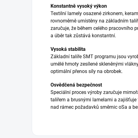
Konstantně vysoký výkon
Textilní lamely osazené zirkonem, ker
rovnoměrně umístěny na základním talíř
zaručuje, že během celého pracovního p
a úběr tak zůstává konstantní.
Vysoká stabilita
Základní talíře SMT programu jsou vyrob
umělé hmoty zesílené skleněnými vlákny.
optimální přenos síly na obrobek.
Osvědčená bezpečnost
Speciální proces výroby zaručuje mimo
talířem a brusnými lamelami a zajišťuje
nad rámec požadavků směrnic oSa a be