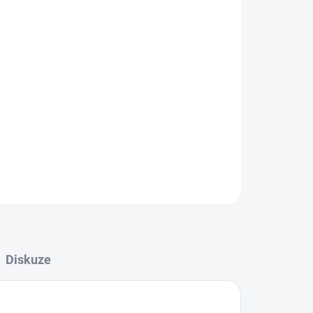
Přidat do košíku
časně vysoký komfort broušení - Univerzální
v oblasti zpracování oceli a nerezové oceli -
a výkonných úhlových bruskách Oblasti
ZEPTAT SE
Diskuze