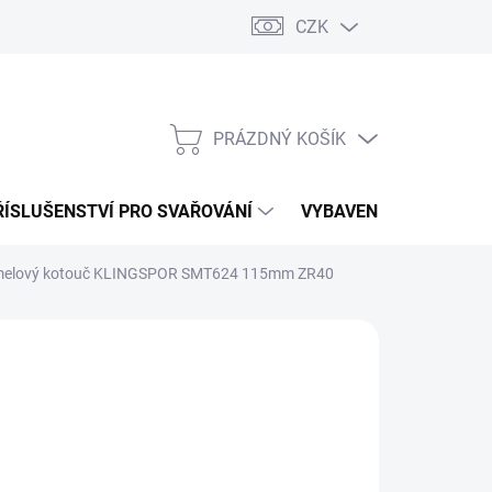
CZK
PRÁZDNÝ KOŠÍK
NÁKUPNÍ
KOŠÍK
ŘÍSLUŠENSTVÍ PRO SVAŘOVÁNÍ
VYBAVENÍ DÍLNY PRO 
elový kotouč KLINGSPOR SMT624 115mm ZR40