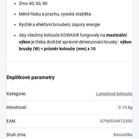
Zrno 40, 60, 80
Méně hluku a prachu, vysoká stabilita.
Rychlé a efektivní broušení, úspory energie
Aby všechny kotouče KOWAX® fungovaly na
maximální
výkon
je třeba dodržet správné dimenzování brusky:
výkon
brusky (W) = průměr kotouče (mm) x 10
Doplňkové parametry
Kategorie
:
Lamelové kotouče
Hmotnost
:
0.15 kg
EAN
:
0796554472300
Druh zrna
:
Keramika