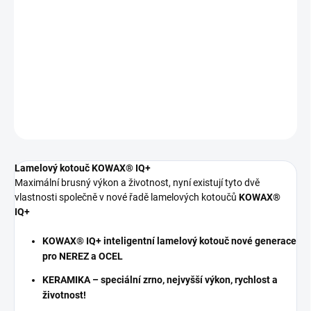
Úžasně vypadající svarek nebo jiná
konstrukce bez potu a slz, maximální brusný
výkon keramického materiálu německé firmy
VSM a neuvěřitelná životnost, to je lamelový
kotouč KOWAX® IQ+.
DETAILNÍ INFORMACE
ZEPTAT SE
Lamelový kotouč KOWAX® IQ+
Maximální brusný výkon a životnost, nyní existují tyto dvě
vlastnosti společně v nové řadě lamelových kotoučů
KOWAX®
IQ+
KOWAX® IQ+ inteligentní lamelový kotouč nové generace
pro NEREZ a OCEL
KERAMIKA – speciální zrno, nejvyšší výkon, rychlost a
životnost!