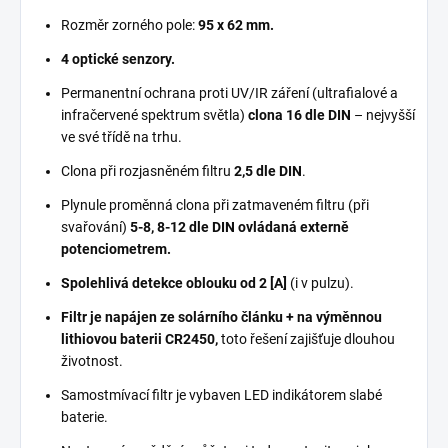
Rozměr zorného pole:
95 x 62 mm.
4 optické senzory.
Permanentní ochrana proti UV/IR záření (ultrafialové a
infračervené spektrum světla)
clona 16 dle DIN
– nejvyšší
ve své třídě na trhu.
Clona při rozjasněném filtru
2,5 dle DIN
.
Plynule proměnná clona při zatmaveném filtru (při
svařování)
5-8, 8-12 dle DIN ovládaná externě
potenciometrem.
Spolehlivá detekce oblouku od 2 [A]
(i v pulzu).
Filtr je napájen ze solárního článku + na výměnnou
lithiovou baterii CR2450,
toto řešení zajišťuje dlouhou
životnost.
Samostmívací filtr je vybaven LED indikátorem slabé
baterie.