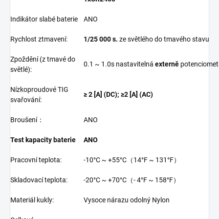
Indikátor slabé baterie
ANO
Rychlost ztmavení:
1/25 000 s.
ze světlého do tmavého stavu
Zpoždění (z tmavé do
0.1 ~ 1.0s nastavitelná
externě
potenciome
světlé):
Nízkoproudové TIG
≥ 2
[A]
(DC); ≥2 [A] (AC)
svařování:
Broušení：
ANO
Test kapacity baterie
ANO
Pracovní teplota:
-10°C ~ +55°C（14°F ~ 131°F）
Skladovací teplota:
-20°C ~ +70°C（- 4°F ~ 158°F）
Materiál kukly:
Vysoce nárazu odolný Nylon