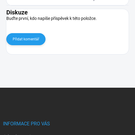
Diskuze
Buďte první, kdo napíše příspěvek k této položce.
Přidat komentář
Z
á
p
a
t
í
INFORMACE PRO VÁS