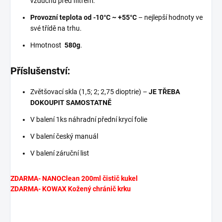
vzduchu před filtrem.
Provozní teplota od -10°C ~ +55°C
– nejlepší hodnoty ve
své třídě na trhu.
Hmotnost
580g
.
Příslušenství:
Zvětšovací skla (1,5; 2; 2,75 dioptrie) –
JE TŘEBA
DOKOUPIT SAMOSTATNĚ
V balení 1ks náhradní přední krycí folie
V balení český manuál
V balení záruční list
ZDARMA- NANOClean 200ml čistič kukel
ZDARMA- KOWAX Kožený chránič krku