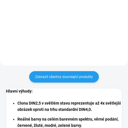
Do košíku
Do košíku
KOWAX® Sklo vnitřní zvětšovací
KOWAX® Sklo vnitřní zvětšovací
2,0 (všechny modely)
2,0 (všechny modely)
105x50x35mm.
105x50x35mm.
Zobrazit všechny související produkty
Hlavní výhody:
Clona DIN2,5 v světlém stavu reprezentuje až 4x světlejší
obrázek oproti na trhu standardní DIN4,0.
Reálné barvy na celém barevném spektru
, věrné podání,
červené, žluté, modré, zelené barvy.