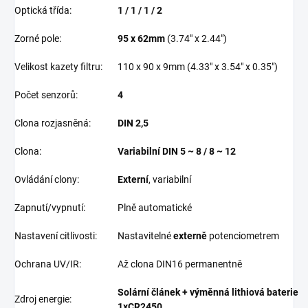
Optická třída:
1 / 1 / 1 / 2
Zorné pole:
95 x 62mm
(3.74" x 2.44")
Velikost kazety filtru:
110 x 90 x 9mm (4.33" x 3.54" x 0.35")
Počet senzorů:
4
Clona rozjasněná:
DIN 2,5
Clona:
Variabilní DIN 5 ~ 8 / 8 ~ 12
Ovládání clony:
Externí
, variabilní
Zapnutí/vypnutí:
Plně automatické
Nastavení citlivosti:
Nastavitelné
externě
potenciometrem
Ochrana UV/IR:
Až clona DIN16 permanentně
Solární článek + výměnná lithiová baterie
Zdroj energie:
1xCR2450