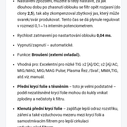
Nastavení zpoždění, můžete si tedy nastavit, za jak
dlouhou dobu po zhasnutí oblouku se filtr opět rozjasní (do
clony
2,5
), tak aby zkompenzoval zbytkový jas, který může
svarek/svár produkovat. Tento čas se dá plynule regulovat
v rozmezí 0,1~1s interním potenciometrem.
Rychlost zatmavení po nastartování oblouku
0,04 ms.
Vypnutí/zapnutí – automatické.
Funkce:
Broušení (externí ovladač).
Vhodná pro: Excelentní pro nízké TIG ≥2 [A]/DC; ≥2 [A]/AC,
MIG/MAG; MIG/MAG Pulse; Plasma Řez./Svař.; MMA,TIG,
atd.viz.manuál.
Přední krycí folie s těsněním
– toto je velmi podstatné –
podél nezatěsněné krycí folie mohou do kukly vnikat
zplodiny a nečistoty k filtru.
Klenutá přední krycí folie
– zajišťuje lepší odraz rozstřiku,
záření a také vzduchovou mezeru mezi krycí folii a
samostmívacím filtrem pro lepší cirkulaci