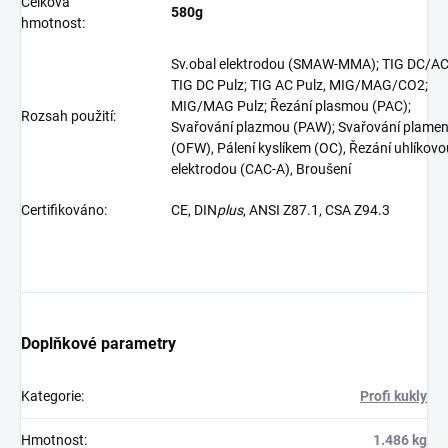
Celková
580g
hmotnost:
Sv.obal elektrodou (SMAW-MMA); TIG DC/AC
TIG DC Pulz; TIG AC Pulz, MIG/MAG/CO2;
MIG/MAG Pulz; Řezání plasmou (PAC);
Rozsah použití:
Svařování plazmou (PAW); Svařování plame
(OFW), Pálení kyslíkem (OC), Řezání uhlíkovo
elektrodou (CAC-A), Broušení
Certifikováno:
CE, DIN
plus
, ANSI Z87.1, CSA Z94.3
Doplňkové parametry
Kategorie
:
Profi kukly
Hmotnost
:
1.486 kg