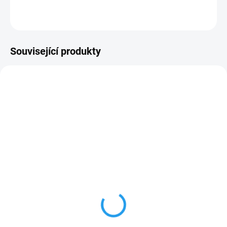
ZEPTAT SE
Související produkty
SKLADEM
SKLADEM
(>5 KS)
(>5 KS)
KOWAX® Sklo vnitřní
KOWAX® Sklo vnitřní
zvětšovací 2,0
zvětšovací 2,75
(105x50x35 mm)
(105x50x35 mm)
121 Kč
121 Kč
100 Kč bez DPH
100 Kč bez DPH