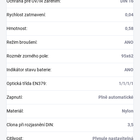
Ochrana pře UV/IR zářením
:
DIN 16
Rychlost zatmavení
:
0,04
Hmotnost
:
0,58
Režim broušení
:
ANO
Rozměr zorného pole
:
95x62
Indikátor stavu baterie
:
ANO
Optická třída EN379
:
1/1/1/1
Zapnutí
:
Plně automatické
Materiál
:
Nylon
Clona při rozjasnění DIN
:
3,5
Citlivost
:
Plynule nastavitelná