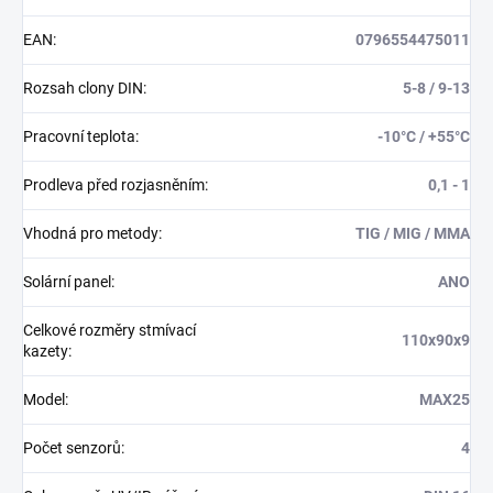
EAN
:
0796554475011
Rozsah clony DIN
:
5-8 / 9-13
Pracovní teplota
:
-10°C / +55°C
Prodleva před rozjasněním
:
0,1 - 1
Vhodná pro metody
:
TIG / MIG / MMA
Solární panel
:
ANO
Celkové rozměry stmívací
110x90x9
kazety
:
Model
:
MAX25
Počet senzorů
:
4