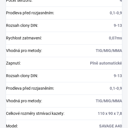
Počet senzorů
:
4
Prodleva před rozjasněním
:
0,1-0,9
Rozsah clony DIN
:
9-13
Rychlost zatmavení
:
0,07ms
Vhodná pro metody
:
TIG/MIG/MMA
Zapnutí
:
Plně automatické
Rozsah clony DIN
:
9-13
Prodleva před rozjasněním
:
0,1-0,9
Vhodná pro metody
:
TIG/MIG/MMA
Celkové rozměry stmívací kazety
:
110 x 90 x 7,8
Model
:
SAVAGE A40