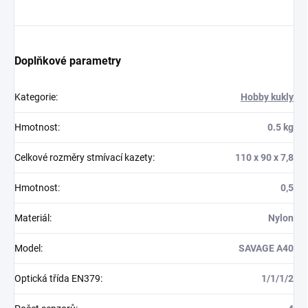
Doplňkové parametry
Kategorie
:
Hobby kukly
Hmotnost
:
0.5 kg
Celkové rozměry stmívací kazety
:
110 x 90 x 7,8
Hmotnost
:
0,5
Materiál
:
Nylon
Model
:
SAVAGE A40
Optická třída EN379
:
1/1/1/2