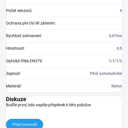
Počet senzorů
:
4
Ochrana pře UV/IR zářením
:
Rychlost zatmavení
:
0,07ms
Hmotnost
:
0,5
Optická třída EN379
:
1/1/1/2
Zapnutí
:
Plně automatické
Materiál
:
Nylon
Diskuze
Buďte první, kdo napíše příspěvek k této položce.
Přidat komentář