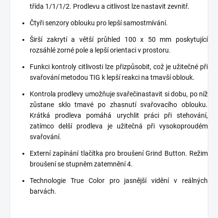
třída 1/1/1/2. Prodlevu a citlivost lze nastavit zevnitř.
Čtyři senzory oblouku pro lepší samostmívání.
Širší zakrytí a větší průhled 100 x 50 mm poskytující
rozsáhlé zorné pole a lepší orientaci v prostoru.
Funkci kontroly citlivosti lze přizpůsobit, což je užitečné při
svařování metodou TIG k lepší reakci na tmavší oblouk.
Kontrola prodlevy umožňuje svařečinastavit si dobu, po níž
zůstane sklo tmavé po zhasnutí svařovacího oblouku.
Krátká prodleva pomáhá urychlit práci při stehování,
zatímco delší prodleva je užitečná při vysokoproudém
svařování.
Externí zapínání tlačítka pro broušení Grind Button. Režim
broušení se stupněm zatemnění 4.
Technologie True Color pro jasnější vidění v reálných
barvách.