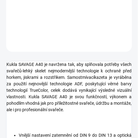
Kukla SAVAGE A40 je navržena tak, aby splňovala potřeby všech
svařečů-lehký skelet nejmodernější technologie k ochraně před
horkem, jiskrami a rozstřikem. Samostmívacíkazeta je vyráběna
za použití nejnovější technologie ADF,
DETAILNÍ INFORMACE
ZEPTAT SE
Kukla SAVAGE A40 je navržena tak, aby splňovala potřeby všech
svařečů-lehký skelet nejmodernější technologie k ochraně před
horkem, jiskrami a rozstřikem. Samostmívacíkazeta je vyráběna
za použití nejnovější technologie ADF, poskytující věrné barvy
technologií TrueColor, celek dodává vynikající výsledné vizuální
vlastnosti. Kukla SAVAGE A40 je svou funkčností, výkonem a
pohodlím vhodná jak pro příležitostné svařeče, údržbu a montáže,
ale i pro profesionální svařeče.
Vnější nastavení zatemnění od DIN 9 do DIN 13 a optická