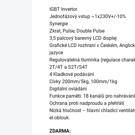
IGBT Invertor
Jednofázový vstup ~1x230V+/-10%
Synergie
Zkrat, Pulse, Double Pulse
3,5 palcový barevný LCD displej
Grafické LCD rozhraní v Českém, Angl
jazyce
Regulovatelná tlumivka (regulace chara
2T/4T a S2T/S4T
4 Kladkové podávání
Cívky 200mm/5kg, 100mm/1kg
Digitální ovládání
Funkce paměti: 18 kanálů pro nahrávání
Ochrana proti nadproudu a přehřátí
Nízká hlučnost – hlavní chladící ventilá
el.oblouk.
ZDARMA: