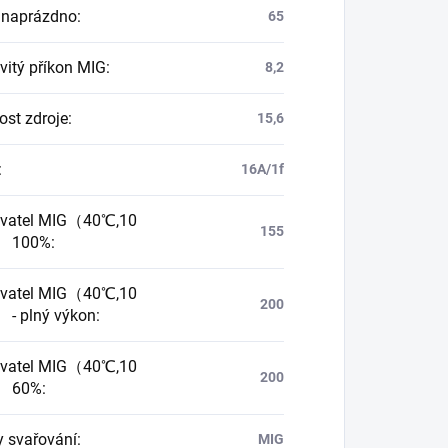
 naprázdno
:
65
itý příkon MIG
:
8,2
st zdroje
:
15,6
:
16A/1f
ovatel MIG（40℃,10
155
） 100%
:
ovatel MIG（40℃,10
200
 - plný výkon
:
ovatel MIG（40℃,10
200
） 60%
:
 svařování
:
MIG