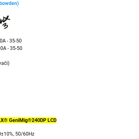
 bowden)
0A - 35-50
0A - 35-50
vači)
AX®
GeniMig®240DP LCD
±10%, 50/60Hz