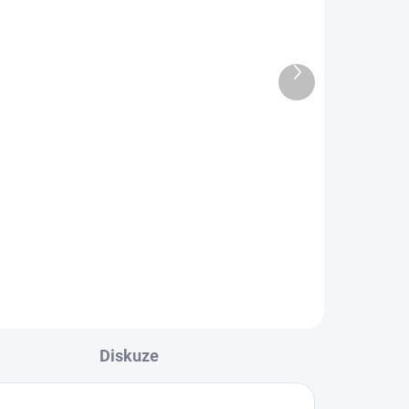
át
KOWAX® NANOClean
čistič kukel 200 ml
180,29 Kč
Další
produkt
149 Kč bez DPH
Do košíku
Proti potu a připálení NANOClean
má okamžitý silný účinek na
vět.
všechny druhy mastných nečistot
ho
v celé firmě nebo domě. Inovativní
u
nano složení snižuje přilnavost...
Diskuze