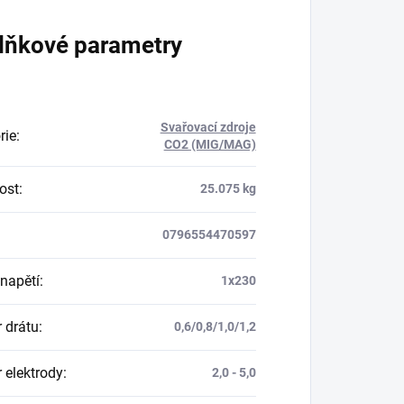
lňkové parametry
Svařovací zdroje
rie
:
CO2 (MIG/MAG)
ost
:
25.075 kg
0796554470597
 napětí
:
1x230
 drátu
:
0,6/0,8/1,0/1,2
 elektrody
:
2,0 - 5,0