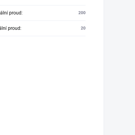
lní proud
:
200
lní proud
:
20