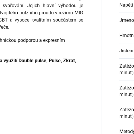
Napětí
t svařování. Jejich hlavní výhodou je
vojitého pulzního proudu v režimu MIG
IGBT a vysoce kvalitním součástem se
Jmenov
řeče.
Hmotno
hnickou podporou a expresním
Jištění
a využití Double pulse, Pulse, Zkrat,
Zatěž
minut
Zatěž
minut）
Zatěž
minut
Metody