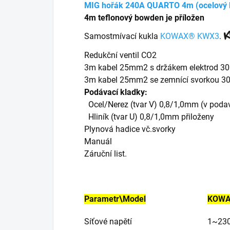
MIG hořák 240A QUARTO 4m
(ocelový
4m teflonový bowden je příložen
Samostmívací kukla
KOWAX®
KWX3
.
Redukční ventil CO2
3m kabel 25mm2 s držákem elektrod 30
3m kabel 25mm2 se zemnící svorkou 30
Podávací kladky:
Ocel/Nerez (tvar V) 0,8/1,0mm (v poda
Hliník (tvar U) 0,8/1,0mm přiloženy
Plynová hadice vč.svorky
Manuál
Záruční list.
Parametr\Model
KOW
Síťové napětí
1~230