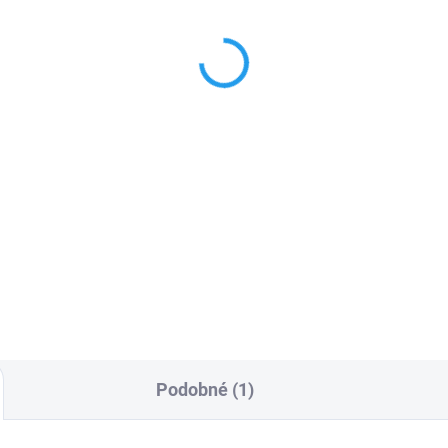
G hořák KOWAX 240A
KOWAX® Svařovací dr
m
G3Si1 ø 0,8 mm 5 kg
740 Kč
81,42 Kč
64,46 Kč bez DPH
67,29 Kč bez DPH
Do košíku
Do košíku
 hořák KOWAX® 240A 4m
Pro ty, co chtějí dělat planetu
nem chlazený svařovací hořák
lepším místem pro život,
 MIG/MAG svařování. Hlavní
zlepšovat každodenní okolní s
ody EURO koncovka
Přeneste produktivitu vlastní
řební díly jsou komaptibilní a
svařovacího procesu na novo
nitelné Hrdla jsou...
úroveň, zároveň snižte...
Podobné (1)