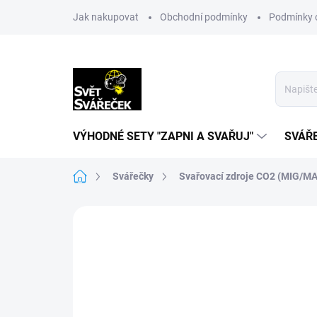
Přejít
Jak nakupovat
Obchodní podmínky
Podmínky 
na
obsah
VÝHODNÉ SETY "ZAPNI A SVAŘUJ"
SVÁŘ
Domů
Svářečky
Svařovací zdroje CO2 (MIG/M
Neohodnoceno
Podrobnosti hodn