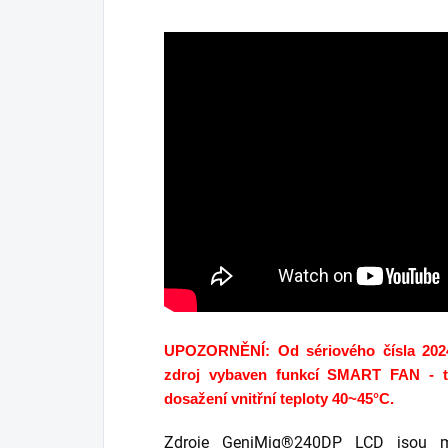
UPOZORNĚNÍ: Od sériového čísla 2024
zdroj vybaven funkcí SMART FAN - te
dosažení vnitřní teploty 40~45°C.
Zdroje GeniMig®240DP LCD jsou mod