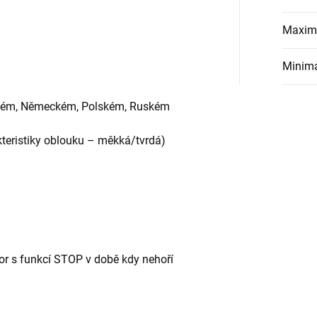
Maximá
Minimá
ickém, Německém, Polském, Ruském
kteristiky oblouku – měkká/tvrdá)
tor s funkcí STOP v době kdy nehoří