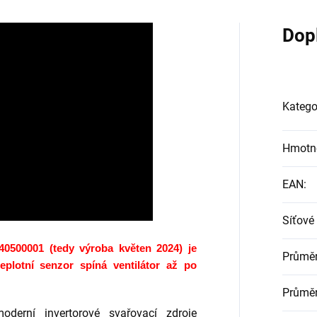
Dop
Katego
Hmotn
EAN
:
Síťové
0500001 (tedy výroba květen 2024) je
Průměr
plotní senzor spíná ventilátor až po
Průměr
erní invertorové svařovací zdroje