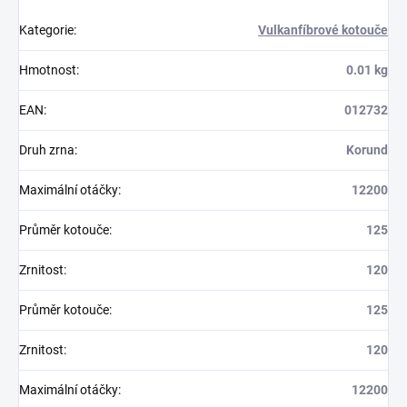
Kategorie
:
Vulkanfíbrové kotouče
Hmotnost
:
0.01 kg
EAN
:
012732
Druh zrna
:
Korund
Maximální otáčky
:
12200
Průměr kotouče
:
125
Zrnitost
:
120
Průměr kotouče
:
125
Zrnitost
:
120
Maximální otáčky
:
12200