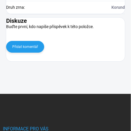
Druh zrna
:
Korund
Diskuze
Buďte první, kdo napíše příspěvek k této položce.
Přidat komentář
Z
á
p
a
t
í
INFORMACE PRO VÁS