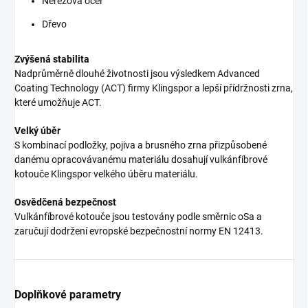
Nerezová ocel
Dřevo
Zvýšená stabilita
Nadprůměrně dlouhé životnosti jsou výsledkem Advanced
Coating Technology (ACT) firmy Klingspor a lepší přídržnosti zrna,
které umožňuje ACT.
Velký úběr
S kombinací podložky, pojiva a brusného zrna přizpůsobené
danému opracovávanému materiálu dosahují vulkánfíbrové
kotouče Klingspor velkého úběru materiálu.
Osvědčená bezpečnost
Vulkánfíbrové kotouče jsou testovány podle směrnic oSa a
zaručují dodržení evropské bezpečnostní normy EN 12413.
Doplňkové parametry