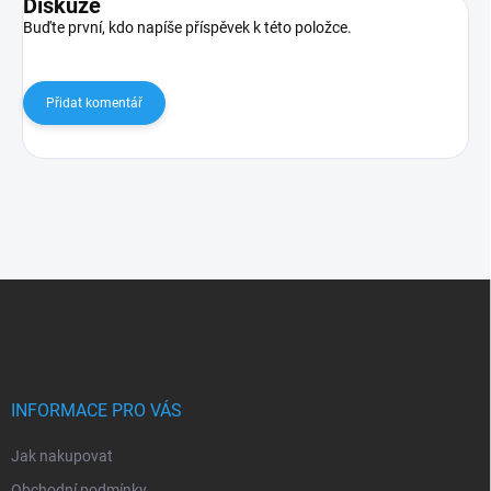
Diskuze
Buďte první, kdo napíše příspěvek k této položce.
Přidat komentář
Z
á
p
a
t
í
INFORMACE PRO VÁS
Jak nakupovat
Obchodní podmínky