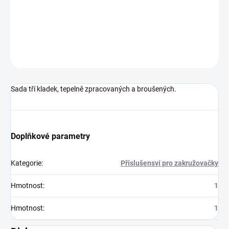
Sada tří kladek, tepelně zpracovaných a broušených.
DETAILNÍ INFORMACE
ZEPTAT SE
Sada tří kladek, tepelně zpracovaných a broušených.
Doplňkové parametry
Kategorie
:
Příslušensví pro zakružovačky
Hmotnost
:
1
Hmotnost
:
1