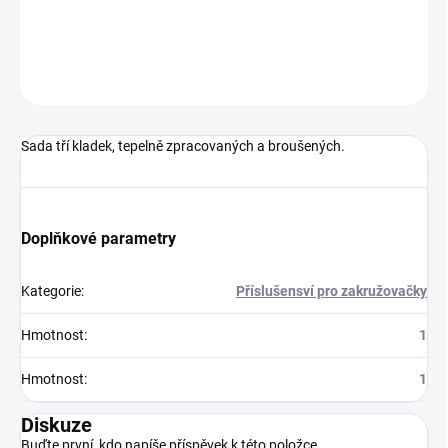
Sada tří kladek, tepelně zpracovaných a broušených.
DETAILNÍ INFORMACE
ZEPTAT SE
Sada tří kladek, tepelně zpracovaných a broušených.
Doplňkové parametry
Kategorie
:
Příslušensví pro zakružovačky
Hmotnost
:
1
Hmotnost
:
1
Diskuze
Buďte první, kdo napíše příspěvek k této položce.