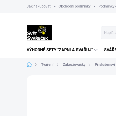
Přejít
Jak nakupovat
Obchodní podmínky
Podmínky 
na
obsah
VÝHODNÉ SETY "ZAPNI A SVAŘUJ"
SVÁŘ
Domů
Tváření
Zakružovačky
Příslušensví
Neohodnoceno
Podrobnosti hodn