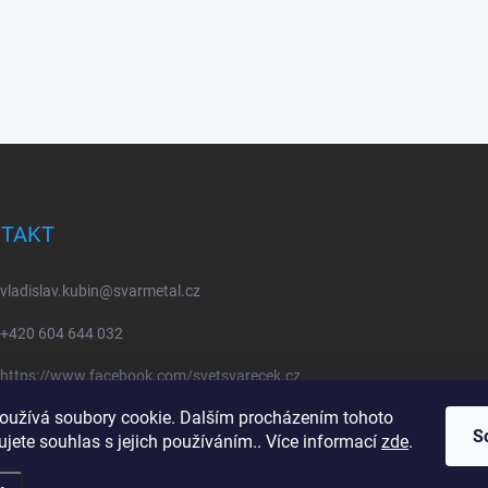
TAKT
vladislav.kubin
@
svarmetal.cz
+420 604 644 032
https://www.facebook.com/svetsvarecek.cz
oužívá soubory cookie. Dalším procházením tohoto
svetsvarecek
S
jete souhlas s jejich používáním.. Více informací
zde
.