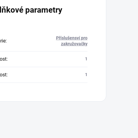
lňkové parametry
Příslušensví pro
rie
:
zakružovačky
ost
:
1
ost
:
1