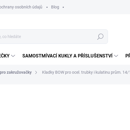
ochrany osobních údajů
Blog
Hledat
EČKY
SAMOSTMÍVACÍ KUKLY A PŘÍSLUŠENSTVÍ
P
 pro zakružovačky
Kladky BOW pro ocel. trubky i kulatinu prům. 14/
ocení
ZNAČKA:
BOW
6 642 Kč
5 489,26 Kč bez DPH
Měrná
NA DOTAZ