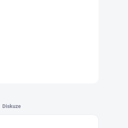
Přidat do košíku
acovaných a broušených.
ZEPTAT SE
Diskuze