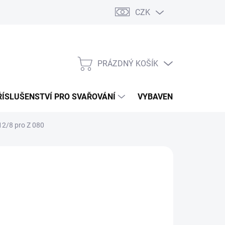
CZK
PRÁZDNÝ KOŠÍK
NÁKUPNÍ
KOŠÍK
ŘÍSLUŠENSTVÍ PRO SVAŘOVÁNÍ
VYBAVENÍ DÍLNY PRO 
12/8 pro Z 080