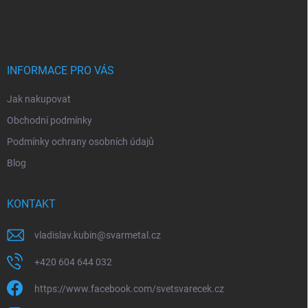
á
p
a
t
í
INFORMACE PRO VÁS
Jak nakupovat
Obchodní podmínky
Podmínky ochrany osobních údajů
Blog
KONTAKT
vladislav.kubin
@
svarmetal.cz
+420 604 644 032
https://www.facebook.com/svetsvarecek.cz