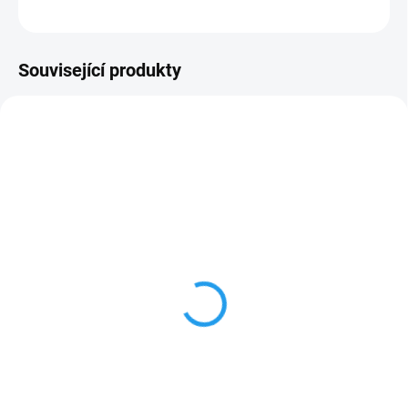
ZEPTAT SE
Související produkty
NA DOTAZ
Boční vodící kladky
METALLKRAFT pro L
profily pro PRM 60 FH
32 657 Kč
26 989,26 Kč bez DPH
Do košíku